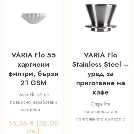
VARIA Flo 55
VARIA Flo
хартиени
Stainless Steel –
филтри, бързи
уред за
21 GSM
приготвяне на
кафе
Varia Flo 55 са
прецизно изработени
Открийте
хартиени ...
изтънчеността в
приготвянето на кафе с
16,36
€
(32.00
...
лв.)