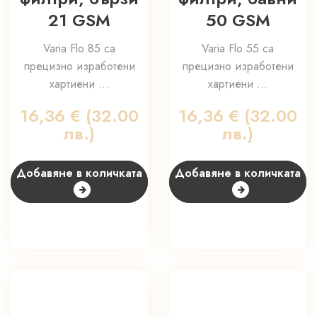
21 GSM
50 GSM
Varia Flo 85 са
Varia Flo 55 са
прецизно изработени
прецизно изработени
хартиени ...
хартиени ...
16,36
€
(32.00
16,36
€
(32.00
лв.)
лв.)
Добавяне в количката
Добавяне в количката