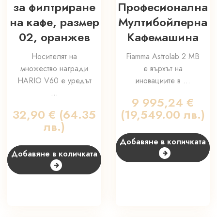
за филтриране
Професионална
на кафе, размер
Мултибойлерна
02, оранжев
Кафемашина
Носителят на
Fiamma Astrolab 2 MB
множество награди
е върхът на
HARIO V60 е уредът
иновациите в ...
...
9 995,24
€
32,90
€
(64.35
(19,549.00 лв.)
лв.)
Добавяне в количката
Добавяне в количката