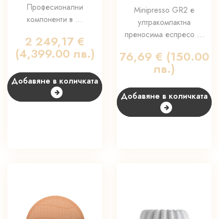
Професионални
Minipresso GR2 е
компоненти в ...
ултракомпактна
преносима еспресо ...
2 249,17
€
(4,399.00 лв.)
76,69
€
(150.00
лв.)
Добавяне в количката
Добавяне в количката