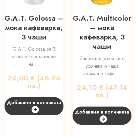
G.A.T. Golossa –
G.A.T. Multicolor
мока кафеварка,
– мока
3 чаши
кафеварка, 3
чаши
G.A.T. Golossa за 3
чаши е въплъщение
Започнете деня си с
на ...
усмивка и чаша
ароматно кафе ...
24,00
€
(46.94
лв.)
24,10
€
(47.14
лв.)
Добавяне в количката
Добавяне в количката