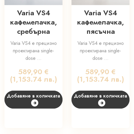
Varia VS4
Varia VS4
кафемелачка,
кафемелачка,
сребърна
пясъчна
Varia VS4 е прецизно
Varia VS4 е прецизно
проектирана single-
проектирана single-
dose ...
dose ...
589,90
€
589,90
€
(1,153.74 лв.)
(1,153.74 лв.)
Добавяне в количката
Добавяне в количката