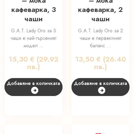
– мока
– мока
кафеварка, 3
кафеварка, 2
чаши
чаши
G.A.T. Lady Oro за 3
G.A.T. Lady Oro за 2
чаши е най-търсеният
чаши е перфектният
модел ...
баланс ...
15,30
€
(29.92
13,50
€
(26.40
лв.)
лв.)
Добавяне в количката
Добавяне в количката