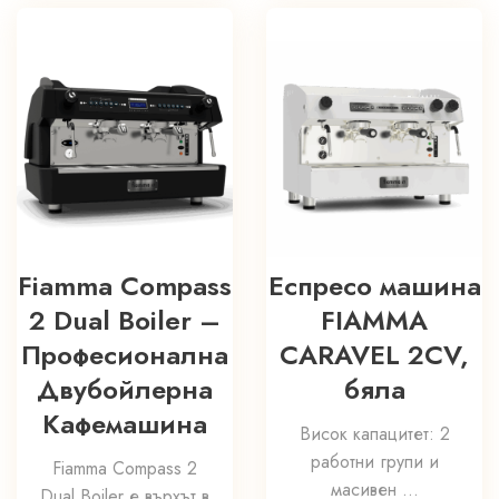
Fiamma Compass
Еспресо машина
2 Dual Boiler –
FIAMMA
Професионална
CARAVEL 2CV,
Двубойлерна
бяла
Кафемашина
Висок капацитет: 2
работни групи и
Fiamma Compass 2
масивен ...
Dual Boiler е върхът в