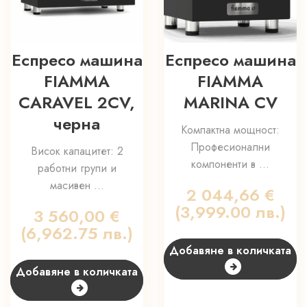
Еспресо машина
Еспресо машина
FIAMMA
FIAMMA
CARAVEL 2CV,
MARINA CV
черна
Компактна мощност:
Професионални
Висок капацитет: 2
компоненти в ...
работни групи и
масивен ...
2 044,66
€
(3,999.00 лв.)
3 560,00
€
(6,962.75 лв.)
Добавяне в количката
Добавяне в количката