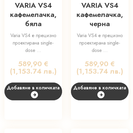
VARIA VS4
VARIA VS4
кафемелачка,
кафемелачка,
бяла
черна
Varia VS4 е прецизно
Varia VS4 е прецизно
проектирана single-
проектирана single-
dose ...
dose ...
589,90
€
589,90
€
(1,153.74 лв.)
(1,153.74 лв.)
Добавяне в количката
Добавяне в количката