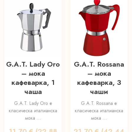
G.A.T. Lady Oro
G.A.T. Rossana
– мока
– мока
кафеварка, 1
кафеварка, 3
чаша
чаши
G.A.T. Lady Oro е
G.A.T. Rossana е
класическа италианска
класическа италианска
мока ...
мока ...
11,70
€
(22.88
21,70
€
(42.44