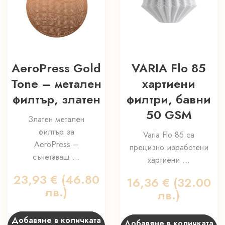
AeroPress Gold
VARIA Flo 85
Tone – метален
хартиени
филтър, златен
филтри, бавни
50 GSM
Златен метален
филтър за
Varia Flo 85 са
AeroPress –
прецизно изработени
съчетаващ ...
хартиени ...
23,93
€
(46.80
16,36
€
(32.00
лв.)
лв.)
Добавяне в количката
Добавяне в количката