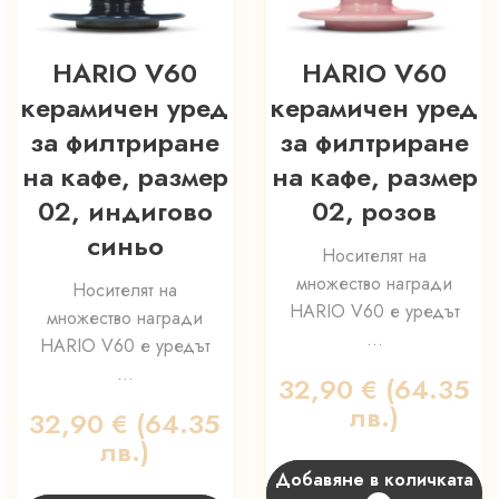
HARIO V60
HARIO V60
керамичен уред
керамичен уред
за филтриране
за филтриране
на кафе, размер
на кафе, размер
02, индигово
02, розов
синьо
Носителят на
множество награди
Носителят на
HARIO V60 е уредът
множество награди
...
HARIO V60 е уредът
...
32,90
€
(64.35
лв.)
32,90
€
(64.35
лв.)
Добавяне в количката