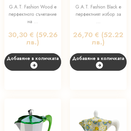
G.A.T. Fashion Wood е
G.A.T. Fashion Black е
перфектното съчетание
перфектният избор за
на ...
...
30,30
€
(59.26
26,70
€
(52.22
лв.)
лв.)
Добавяне в количката
Добавяне в количката