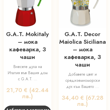
G.A.T. Mokitaly
G.A.T. Decor
– мока
Maiolica Siciliana
кафеварка, 3
– мока
чаши
кафеварка, 3
чаши
Внесете духа на
Италия във Вашия дом
Добавете цвят и
с G.A.T. ...
средиземноморски
дух към Вашето ...
21,70
€
(42.44
лв.)
34,40
€
(67.28
лв.)
Добавяне в количката