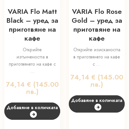
VARIA Flo Matt
VARIA Flo Rose
Black – уред за
Gold – уред за
приготвяне на
приготвяне на
кафе
кафе
Открийте
Открийте изискаността
изтънчеността в
в приготвянето на кафе
приготвянето на кафе с
с ...
...
74,14
€
(145.00
74,14
€
(145.00
лв.)
лв.)
Добавяне в количката
Добавяне в количката