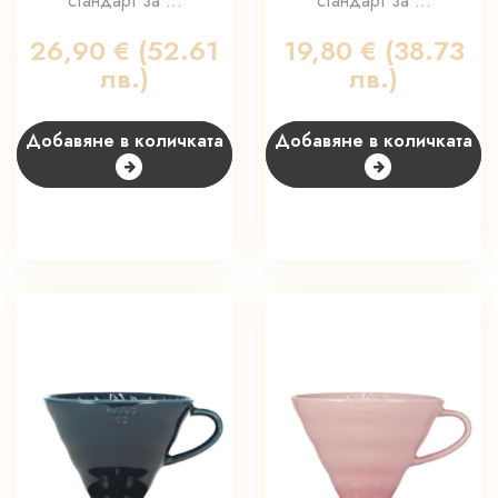
стандарт за ...
стандарт за ...
26,90
€
(52.61
19,80
€
(38.73
лв.)
лв.)
Добавяне в количката
Добавяне в количката