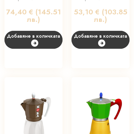
74,40
€
(145.51
53,10
€
(103.85
лв.)
лв.)
Добавяне в количката
Добавяне в количката