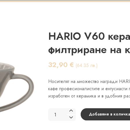
HARIO V60 кера
филтриране на к
32,90
€
(64.35 лв.)
Носителят на множество награди HARI
кафе професионалистите и ентусиасти п
изработен от керамика и в удобния ра
количество
Добавяне в количка
за
HARIO