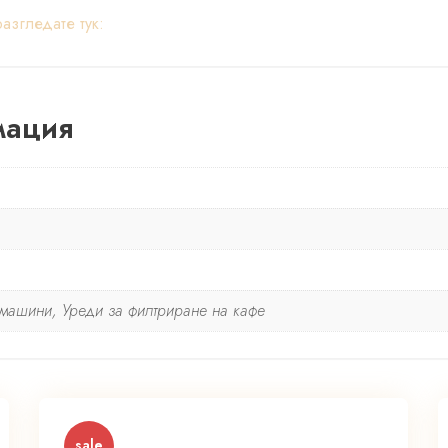
згледате тук:
мация
машини, Уреди за филтриране на кафе
sale