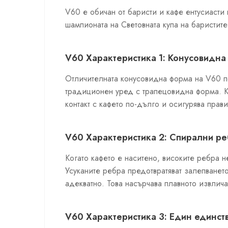
V60 е обичан от баристи и кафе ентусиасти 
шампионата на Световната купа на баристите
V60 Характеристика 1: Конусовидна
Отличителната конусовидна форма на V60 по
традиционен уред с трапецовидна форма. Ко
контакт с кафето по-дълго и осигурява прав
V60 Характеристика 2: Спирални р
Когато кафето е наситено, високите ребра н
Усуканите ребра предотвратяват залепването
адекватно. Това насърчава плавното извлича
V60 Характеристика 3: Един единст