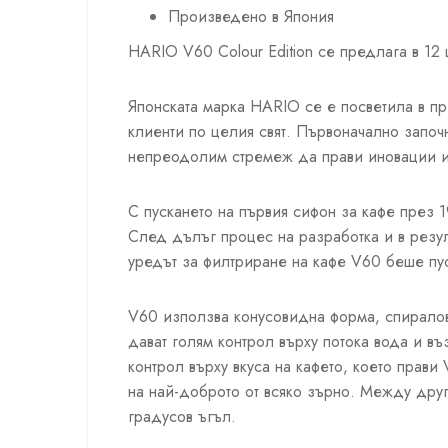
Произведено в Япония
HARIO V60 Colour Edition се предлага в 12 
Японската марка HARIO се е посветила в
пре
клиенти по целия свят. Първоначално започ
непреодолим стремеж да прави иновации и
С пускането на първия сифон за кафе през 1
След дълъг процес на разработка и в резу
уредът за филтриране на кафе V60 беше пусн
V60 използва конусовидна форма, спиралов
дават голям контрол върху потока вода и въз
контрол върху вкуса на кафето, което прави
на най-доброто от всяко зърно. Между друг
градусов ъгъл.