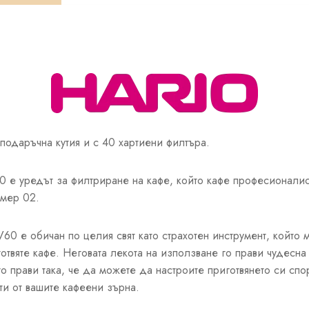
 подаръчна кутия и с 40 хартиени филтъра.
е уредът за филтриране на кафе, който кафе професионалист
змер 02.
60 е обичан по целия свят като страхотен инструмент, който
отвяте кафе. Неговата лекота на използване го прави чудесна 
го прави така, че да можете да настроите приготвянето си сп
и от вашите кафеени зърна.