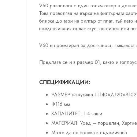
V60 разполага с един голям отвор в долнат
Това позволява на върха на филтърната харт
близка до тази на филтър от плат, тъй като
предпочитания от вас вкус, по-силен или по
V60 е проектиран за достъпност, гъвкавост 
Предлага се и в размер 01, както и топлоу
СПЕЦИФИКАЦИИ:
РАЗМЕР на кутията Ш140×Д120×В102
Φ116 мм
КАПАЦИТЕТ: 1-4 чаши
МАТЕРИАЛ: Уред – порцелан, Хартие
Може да се ползва в съдомиялна