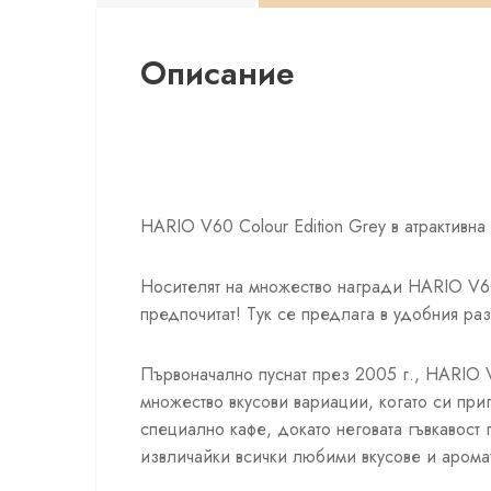
Описание
HARIO V60 Colour Edition Grey в атрактивна
Носителят на множество награди HARIO V60 
предпочитат! Тук се предлага в удобния ра
Първоначално пуснат през 2005 г., HARIO V
множество вкусови вариации, когато си приг
специално кафе, докато неговата гъвкавост 
извличайки всички любими вкусове и аромат