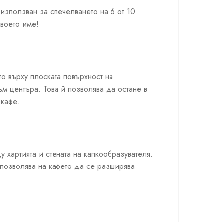
 използван за спечелването на 6 от 10
своето име!
о върху плоската повърхност на
м центъра. Това й позволява да остане в
 кафе.
 хартията и стената на капкообразувателя.
 позволява на кафето да се разширява