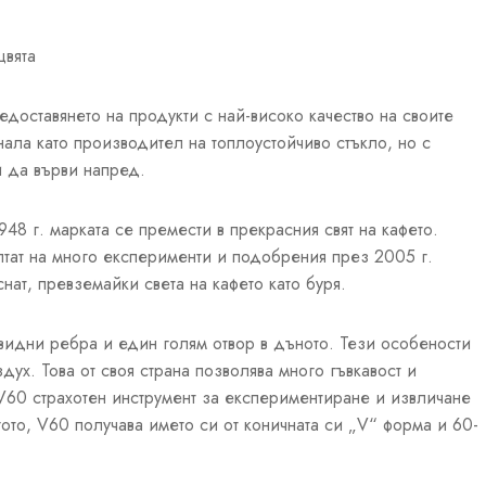
цвята
доставянето на продукти с най-високо качество на своите
нала като производител на топлоустойчиво стъкло, но с
 да върви напред.
948 г. марката се премести в прекрасния свят на кафето.
лтат на много експерименти и подобрения през 2005 г.
ат, превземайки света на кафето като буря.
идни ребра и един голям отвор в дъното. Тези особености
дух. Това от своя страна позволява много гъвкавост и
 V60 страхотен инструмент за експериментиране и извличане
ото, V60 получава името си от коничната си „V“ форма и 60-