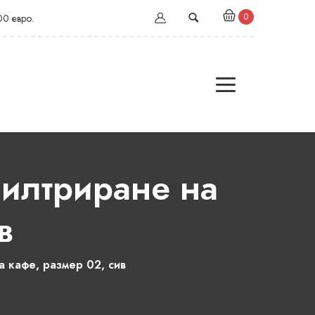
0
00 евро.
илтриране на
в
 кафе, размер 02, сив