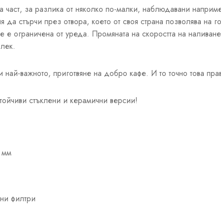
а част, за разлика от няколко по-малки, наблюдавани напри
ия да стърчи през отвора, което от своя страна позволява на 
 не е ограничена от уреда. Промяната на скоростта на наливане
-лек.
и най-важното, приготвяне на добро кафе. И то точно това пра
стойчиви стъклени и керамични версии!
 мм
ни филтри