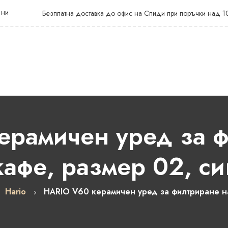
 ни
Безплатна доставка до офис на Спиди при поръчки над 1
ерамичен уред за ф
кафе, размер 02, си
Hario
HARIO V60 керамичен уред за филтриране на