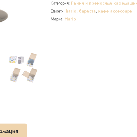
Категория:
Ръчни и преносими кафемаши
V60
керамичен
Етикети:
hario
,
бариста
,
кафе аксесоари
уред
Марка:
Hario
за
филтриране
на
кафе,
размер
02,
сив
рмация