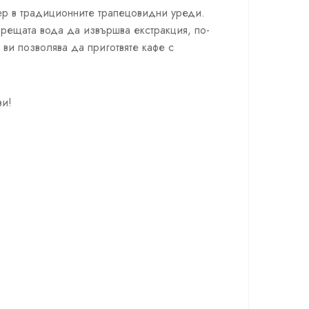
мер в традиционните трапецовидни уреди.
горещата вода да извършва екстракция, по-
 ви позволява да приготвяте кафе с
ви!