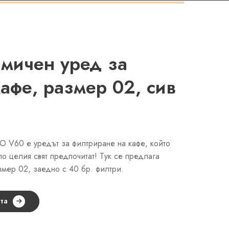
мичен уред за
афе, размер 02, сив
O V60 е уредът за филтриране на кафе, който
о целия свят предпочитат! Тук се предлага
змер 02, заедно с 40 бр. филтри.
та