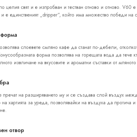
по целия свят и е изпробван и тестван отново и отново. V60 е
 и е единственият „dripper“, който има множество победи на 
 форма
зволява слоевете смляно кафе да станат по-дебели, отколкот
нусообразната форма позволява на горещата вода да тече къ
илното извличане на вкусовите и ароматни съставки от мляното
ебра
е пречат на разширяването му и се създава слой въздух между
 на хартията за уреда, позволявайки на въздуха да протича и
не.
вен отвор