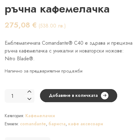
ръчна кафемелачка
275,08
€
(538.00 лв.)
Емблематичната Comandante® C40 е здрава и прецизна
ръчна кафемелачка с уникални и новаторски ножове:
Nitro Blade®.
Налично за предварителни продажби
количество
Добавяне в количката
за
COMANDANTE
Категория:
Кафемелачки
C40
MK4
Етикети:
comandante
,
бариста
,
кафе аксесоари
Nitro
Blade