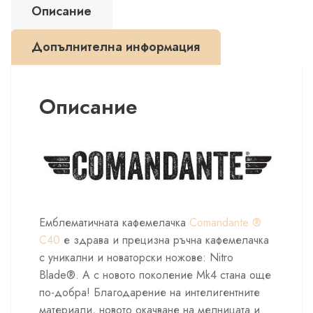
Описание
Black
-
Допълнителна информация
ръчна
кафемелачка
Описание
Емблематичната кафемелачка
Comandante ®
C40
е здрава и прецизна ръчна кафемелачка
с уникални и новаторски ножове: Nitro
Blade®. А с новото поколение Mk4 стана още
по-добра! Благодарение на интелигентните
материали, новото окачване на мелницата и