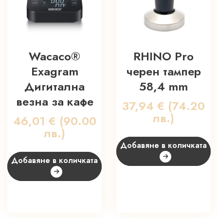
Wacaco®
RHINO Pro
Exagram
черен тампер
Дигитална
58,4 mm
везна за кафе
37,94
€
(74.20
лв.)
46,01
€
(90.00
лв.)
Добавяне в количката
Добавяне в количката