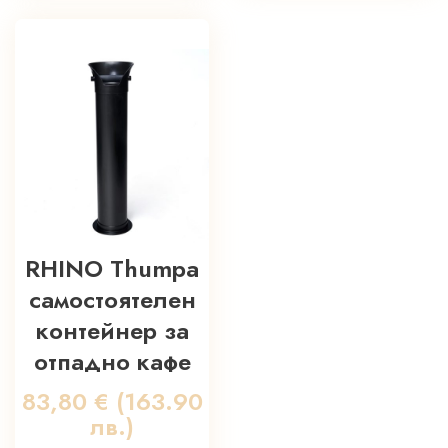
RHINO Thumpa
самостоятелен
контейнер за
отпадно кафе
83,80
€
(163.90
лв.)