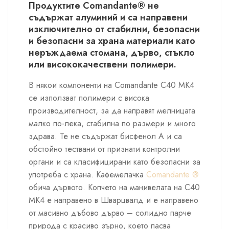
Продуктите Comandante® не
съдържат алуминий и са направени
изключително от стабилни, безопасни
и безопасни за храна материали като
неръждаема стомана, дърво, стъкло
или висококачествени полимери.
В някои компоненти на Comandante C40 MK4
се използват полимери с висока
производителност, за да направят мелницата
малко по-лека, стабилна по размери и много
здрава. Те не съдържат бисфенол А и са
обстойно тествани от признати контролни
органи и са класифицирани като безопасни за
употреба с храна. Кафемелачка
Comandante ®
обича дървото. Копчето на манивелата на C40
MK4 е направено в Шварцвалд и е направено
от масивно дъбово дърво – солидно парче
природа с красиво зърно, което пасва