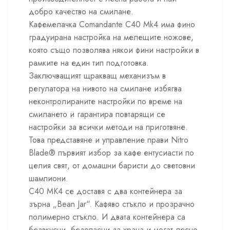
добро качество на смилане.
Кафемелачка Comandante C40 Mk4 има фино
градуирана настройка на мелещите ножове,
която също позволява някои фини настройки в
рамките на един тип подготовка.
Заключващият щракващ механизъм в
регулатора на нивото на смилане избягва
неконтролираните настройки по време на
смилането и гарантира повтарящи се
настройки за всички методи на приготвяне.
Това представяне и управление прави Nitro
Blade® първият избор за кафе ентусиасти по
целия свят, от домашни баристи до световни
шампиони.
C40 MK4 се доставя с два контейнера за
зърна „Bean Jar“. Кафяво стъкло и прозрачно
полимерно стъкло. И двата контейнера са
безвкусни, безопасни за храна и могат лесно