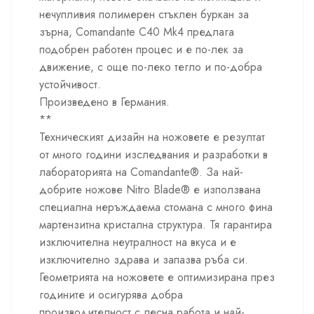
нечупливия полимерен стъклен буркан за
зърна, Comandante C40 Mk4 предлага
подобрен работен процес и е по-лек за
движение, с още по-леко тегло и по-добра
устойчивост.
Произведено в Германия.
**
Техническият дизайн на ножовете е резултат
от много години изследвания и разработки в
лабораторията на Comandante®. За най-
добрите ножове Nitro Blade® е използвана
специална неръждаема стомана с много фина
мартензитна кристална структура. Тя гарантира
изключителна неутралност на вкуса и е
изключително здрава и запазва ръба си.
Геометрията на ножовете е оптимизирана през
годините и осигурява добра
производителност с лесна работа и най-