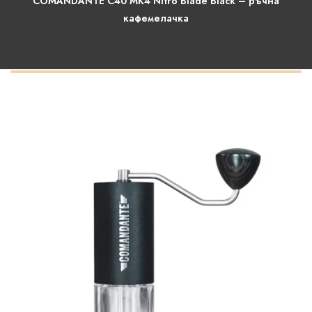
COMANDANTE C40 MK4 Nitro Blade Black – ръчна
кафемелачка