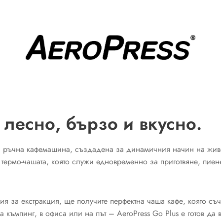
лесно, бързо и вкусно.
а ръчна кафемашина, създадена за динамичния начин на живот
 термо-чашата, която служи едновременно за приготвяне, пиен
гия за екстракция, ще получите перфектна чаша кафе, която съ
а къмпинг, в офиса или на път – AeroPress Go Plus е готов да 