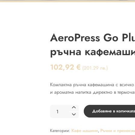
AeroPress Go Plu
ръчна кафемаши
102,92
€
(201.29 лв.)
Компактна ръчна кафемашина с всичко 
и ароматна напитка директно в термоча
количество
Добавяне в количкат
за
AeroPress
Категории:
Кафе машини
,
Ръчни и преноси
Go