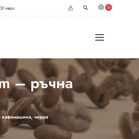
0
00 евро.
em – ръчна
а
на кафемашина, черна