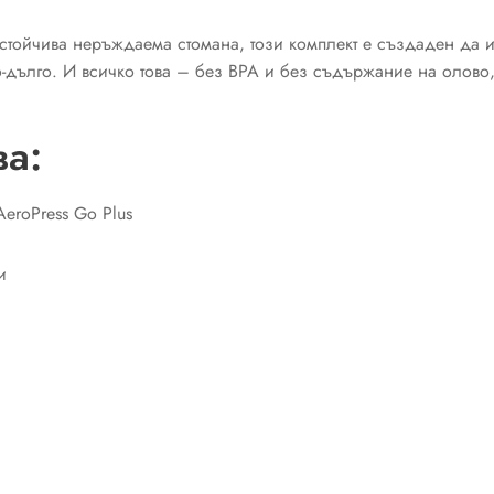
оустойчива неръждаема стомана, този комплект е създаден д
о-дълго. И всичко това – без BPA и без съдържание на олово,
ва:
AeroPress Go Plus
и