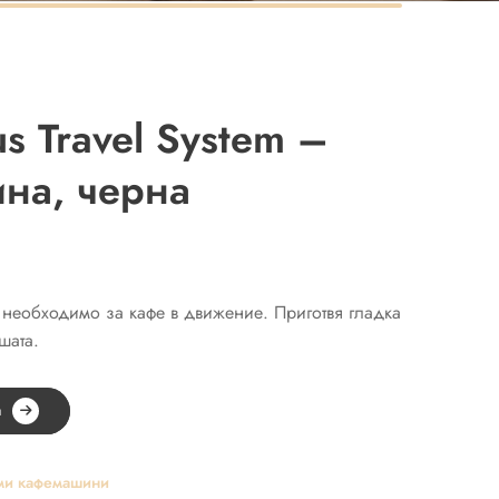
s Travel System –
на, черна
необходимо за кафе в движение. Приготвя гладка
шата.
а
ми кафемашини