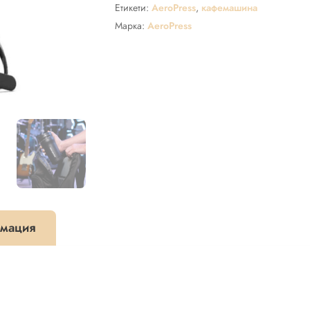
Plus
Етикети:
AeroPress
,
кафемашина
Travel
Марка:
AeroPress
System
–
ръчна
кафемашина,
черна
мация