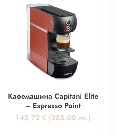
Кафемашина Capitani Elite
– Espresso Point
145,72
€
(285.00 лв.)