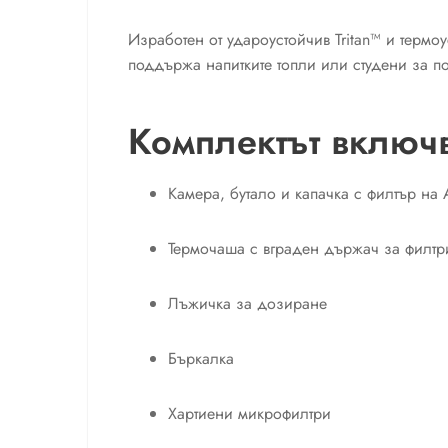
Изработен от удароустойчив Tritan™ и терм
поддържа напитките топли или студени за п
Комплектът включ
Камера, бутало и капачка с филтър на 
Термочаша с вграден държач за филтр
Лъжичка за дозиране
Бъркалка
Хартиени микрофилтри