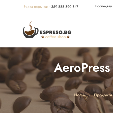
Последвай
Бърза поръчка:
+359 888 390 347
AeroPress
Home
Продукти