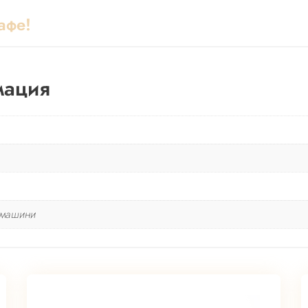
афе!
мация
емашини