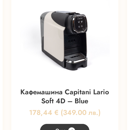
Кафемашина Capitani Lario
Soft 4D – Blue
178,44
€
(349.00 лв.)