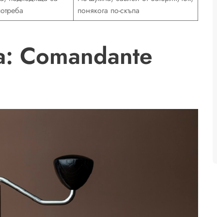
отреба
понякога по-скъпа
а: Comandante