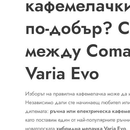
кафемелачки
по-добър? 
между Coma
Varia Evo
Изборът на правилна кафемелачка може да и
Независимо дали сте начинаещ любител или 
дилемата:
ръчна или електрическа кафем
като поставим един от най-популярните ръч
новаторската
хибридна мелачка Varia Evo
.