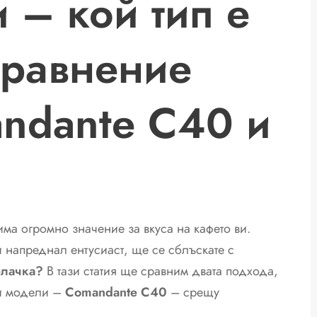
 – кой тип е
Сравнение
ndante C40 и
ма огромно значение за вкуса на кафето ви.
напреднал ентусиаст, ще се сблъскате с
елачка?
В тази статия ще сравним двата подхода,
ни модели –
Comandante C40
– срещу