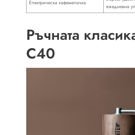
Електрическа кафемелачка
ежедневна уп
Ръчната класик
C40