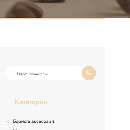
Търсене
за:
Категории
Бариста аксесоари