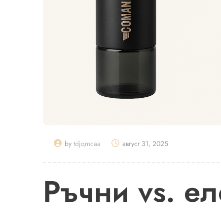
by
tdjqmcaa
август 31, 2025
Ръчни vs. е