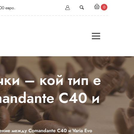
0
00 евро.
ки – кой тип е
andante C40 и
ение между Comandante C40 и Varia Evo