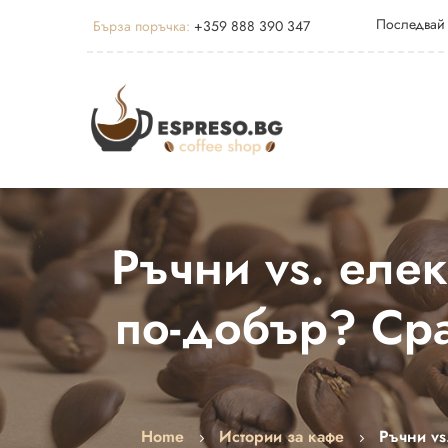
Последвай
Бърза поръчка:
+359 888 390 347
Ръчни vs. еле
по-добър? Ср
Home
Истории за кафе
Ръчни vs