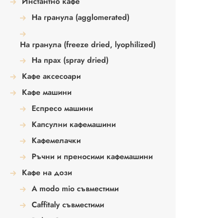
Инстантно кафе
На гранула (agglomerated)
На гранула (freeze dried, lyophilized)
На прах (spray dried)
Кафе аксесоари
Кафе машини
Еспресо машини
Капсулни кафемашини
Кафемелачки
Ръчни и преносими кафемашини
Кафе на дози
A modo mio съвместими
Caffitaly съвместими