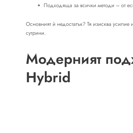
Подходяща за всички методи – от ес
Основният ѝ недостатък? Тя изисква усилие 
сутрини.
Модерният подх
Hybrid