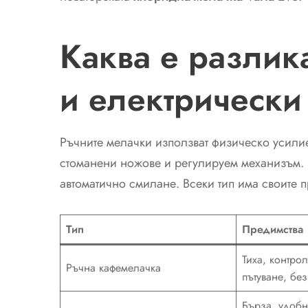
Каква е разлик
и електрически
Ръчните мелачки използват физическо усили
стоманени ножове и регулируем механизъм. Е
автоматично смилане. Всеки тип има своите 
Тип
Предимства
Тихa, контро
Ръчна кафемелачка
пътуване, без
Бърза, удобн