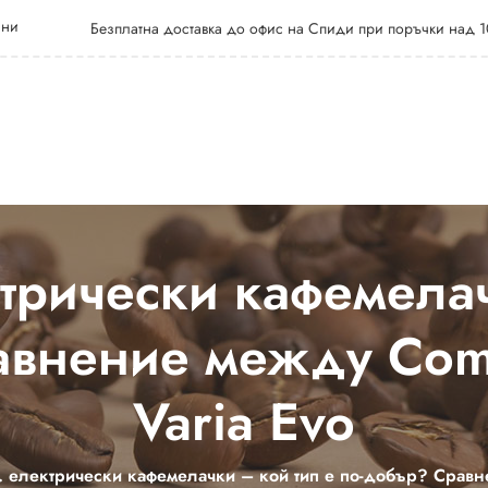
 ни
Безплатна доставка до офис на Спиди при поръчки над 1
ктрически кафемелач
авнение между Com
Varia Evo
. електрически кафемелачки – кой тип е по-добър? Сравн