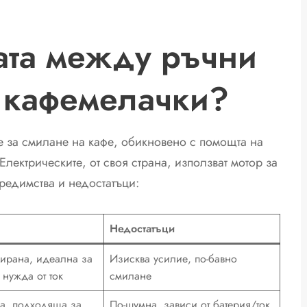
ата между ръчни
 кафемелачки?
е за смилане на кафе, обикновено с помощта на
лектрическите, от своя страна, използват мотор за
предимства и недостатъци:
Недостатъци
лирана, идеална за
Изисква усилие, по-бавно
 нужда от ток
смилане
а, подходяща за
По-шумна, зависи от батерия/ток,