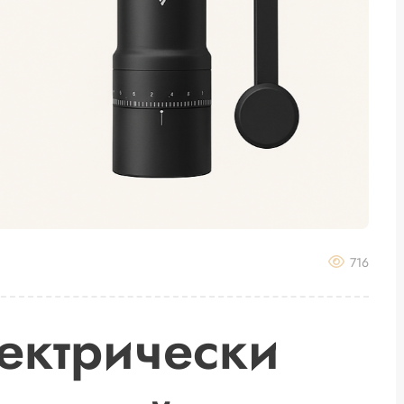
716
лектрически