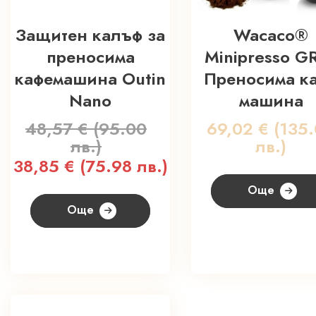
Защитен калъф за
Wacaco®
преносима
Minipresso G
кафемашина Outin
Преносима к
Nano
машина
48,57
€
(95.00
69,02
€
(135
лв.)
лв.)
Original
Текущата
38,85
€
(75.98 лв.)
price
цена
Още
was:
е:
Още
48,57 €
38,85 €
(95.00
(75.98
лв.).
лв.).