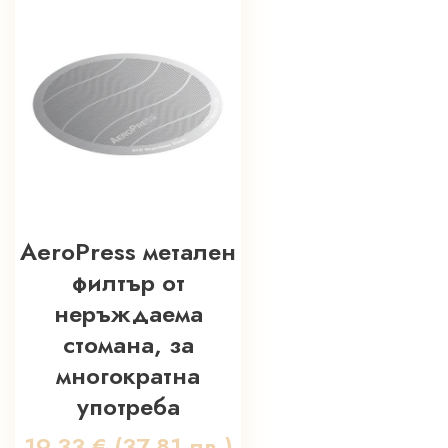
AeroPress метален
филтър от
неръждаема
стомана, за
многократна
употреба
19,33
€
(37.81 лв.)