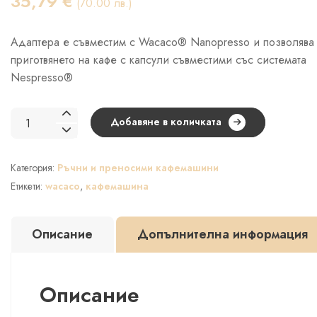
35,79
€
(70.00 лв.)
Адаптера е съвместим с Wacaco® Nanopresso и позволява
приготвянето на кафе с капсули съвместими със системата
Nespresso®
количество
Добавяне в количката
за
Wacaco®
Категория:
Ръчни и преносими кафемашини
Nanopresso
NS
Етикети:
wacaco
,
кафемашина
Адаптер
за
Описание
Допълнителна информация
капсули
Nespresso
Описание