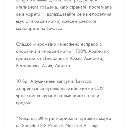
италианска градина, като страната, протегнала
се в морето. Наслаждавайте се на флоралния
вкус с плодови нотки, смесен умело от
майсторите на Lavazza.
Сладко и ароматно качествено еспресо с
флорални и плодови нотки. 100% Арабика с
произход от Централна и Южна Америка,
Югоизточна Азия, Африка.
10 бр. Алуминиеви капсули. Lavazza
допринася за нулево въздействие на CO2
чрез компенсиране на емисиите на този
продукт.
*Nespresso® е регистрирана търговска марка
на Societe DES Produits Nestle S.A. Luigi