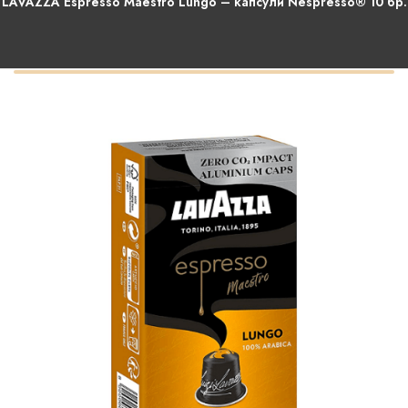
LAVAZZA Espresso Maestro Lungo – капсули Nespresso® 10 бр.