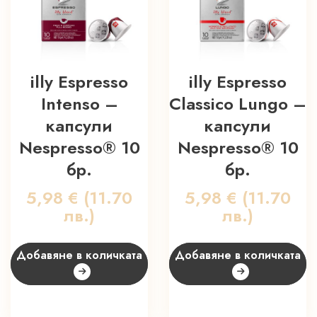
illy Espresso
illy Espresso
Intenso –
Classico Lungo –
капсули
капсули
Nespresso® 10
Nespresso® 10
бр.
бр.
5,98
€
(11.70
5,98
€
(11.70
лв.)
лв.)
Добавяне в количката
Добавяне в количката