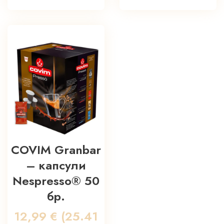
COVIM Granbar
– капсули
Nespresso® 50
бр.
12,99
€
(25.41