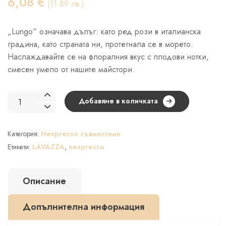
6,08
€
(11.89 лв.)
„Lungo“ означава дълъг: като ред рози в италианска
градина, като страната ни, протегнала се в морето.
Наслаждавайте се на флоралния вкус с плодови нотки,
смесен умело от нашите майстори.
количество
Добавяне в количката
за
LAVAZZA
Категория:
Nespresso съвместими
Espresso
Maestro
Етикети:
LAVAZZA
,
nespresso
Lungo
–
Описание
капсули
Nespresso®
Допълнителна информация
10
бр.