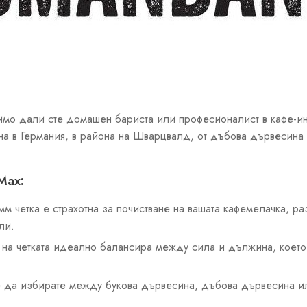
имо дали сте домашен бариста или професионалист в кафе-ин
а в Германия, в района на Шварцвалд, от дъбова дървесина 
Max:
м четка е страхотна за почистване на вашата кафемелачка, р
ли.
на четката идеално балансира между сила и дължина, което 
да избирате между букова дървесина, дъбова дървесина ил