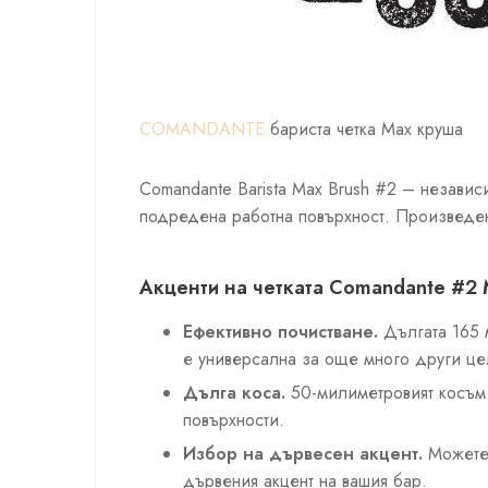
COMANDANTE
бариста четка Max круша
Comandante Barista Мax Brush #2 – независ
подредена работна повърхност. Произведен
Акценти на четката Comandante #2 
Ефективно почистване.
Дългата 165 м
е универсална за още много други це
Дълга коса.
50-милиметровият косъм 
повърхности.
Избор на дървесен акцент.
Можете 
дървения акцент на вашия бар.