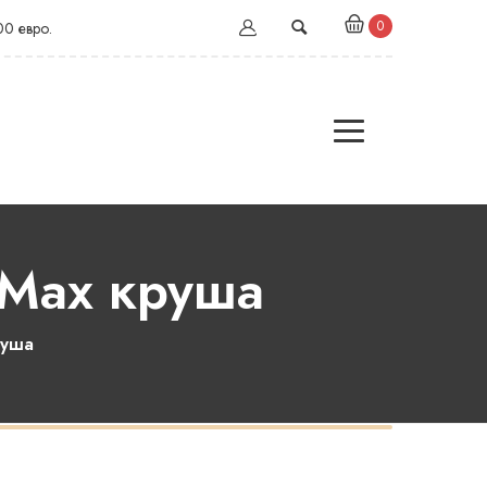
0
00 евро.
Max круша
руша