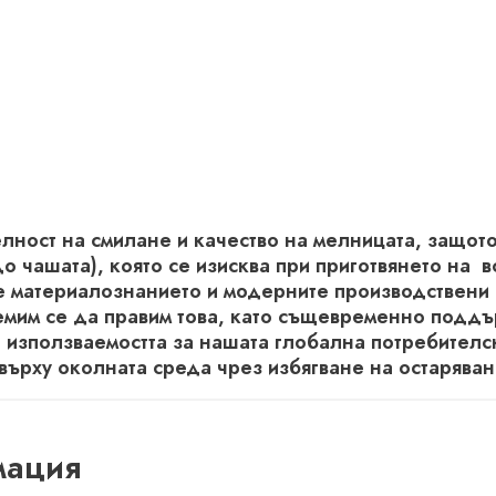
лност на смилане и качество на мелницата, защото
о чашата), която се изисква при приготвянето на в
ме материалознанието и модерните производствени
емим се да правим това, като същевременно поддъ
а използваемостта за нашата глобална потребителс
ърху околната среда чрез избягване на остаряван
мация