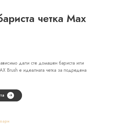
риста четка Max
езависимо дали сте домашен бариста или
AX Brush е идеалната четка за подредена
та
соари