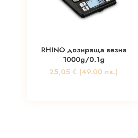
RHINO дозираща везна
1000g/0.1g
25,05
€
(49.00 лв.)