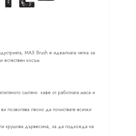
дустрията, MAX Brush е идеалната четка за
и естествен косъм.
азпиляното смляно кафе от работната маса и
ви позволява лесно да почиствате всички
и крушова дървесина, за да подхожда на