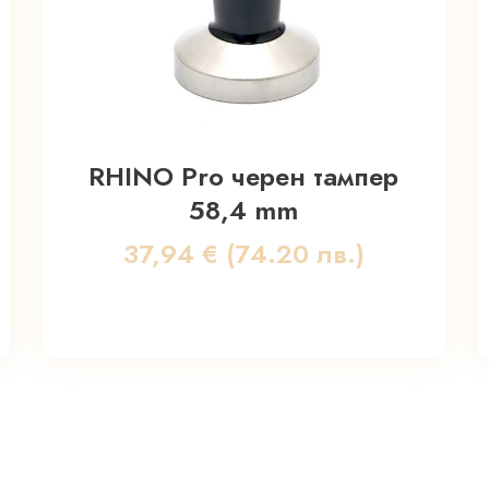
RHINO Pro черен тампер
58,4 mm
37,94
€
(74.20 лв.)