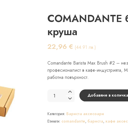
COMANDANTE ба
круша
22,96
€
(44.91 лв.)
Comandante Barista Max Brush #2 – н
професионалист в кафе-индустрията, M
работна повърхност.
количество
Добавяне в количка
за
COMANDANTE
Категория:
Бариста аксесоари
бариста
четка
Етикети:
comandante
,
бариста
,
кафе аксе