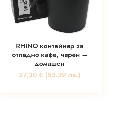
RHINO контейнер за
отпадно кафе, черен –
домашен
27,30
€
(53.39 лв.)