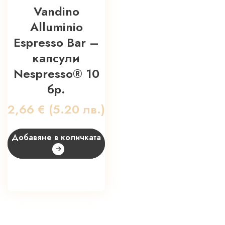
Vandino
Alluminio
Espresso Bar –
капсули
Nespresso® 10
бр.
2,66
€
(5.20 лв.)
Добавяне в количката