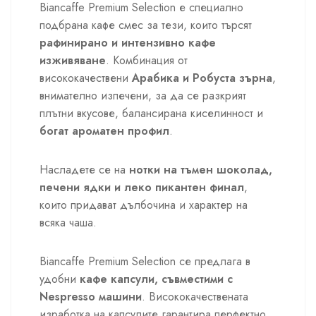
Biancaffe Premium Selection е специално
подбрана кафе смес за тези, които търсят
рафинирано и интензивно кафе
изживяване
. Комбинация от
висококачествени
Арабика и Робуста зърна
,
внимателно изпечени, за да се разкрият
плътни вкусове, балансирана киселинност и
богат ароматен профил
.
Насладете се на
нотки на тъмен шоколад,
печени ядки и леко пикантен финал
,
които придават дълбочина и характер на
всяка чаша.
Biancaffe Premium Selection се предлага в
удобни
кафе капсули, съвместими с
Nespresso машини
. Висококачествената
изработка на капсулите гарантира перфектно