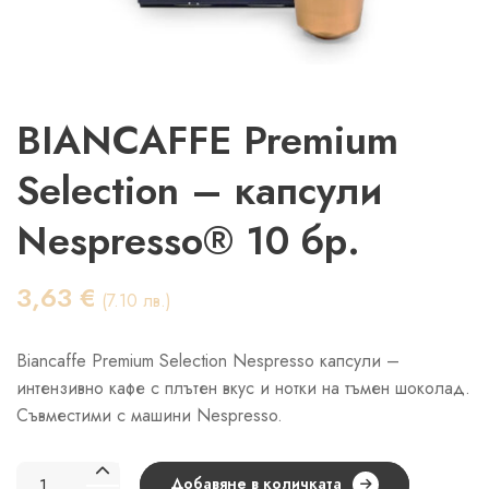
BIANCAFFE Premium
Selection – капсули
Nespresso® 10 бр.
3,63
€
(7.10 лв.)
Biancaffe Premium Selection Nespresso капсули –
интензивно кафе с плътен вкус и нотки на тъмен шоколад.
Съвместими с машини Nespresso.
количество
Добавяне в количката