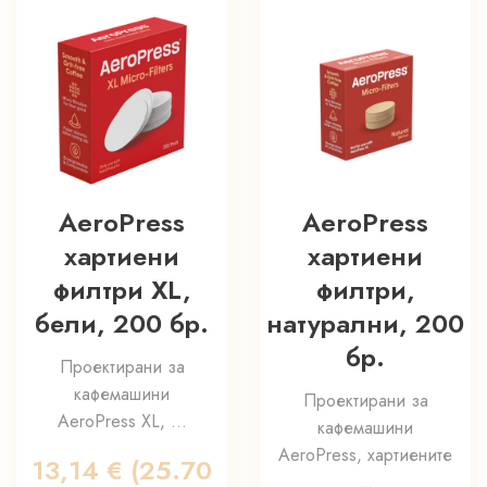
AeroPress
AeroPress
хартиени
хартиени
филтри XL,
филтри,
бели, 200 бр.
натурални, 200
бр.
Проектирани за
кафемашини
Проектирани за
AeroPress XL, ...
кафемашини
AeroPress, хартиените
13,14
€
(25.70
...