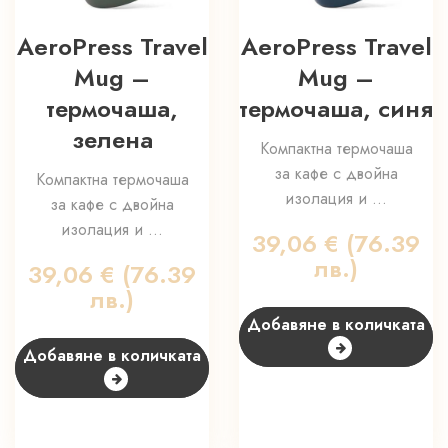
AeroPress Travel
AeroPress Travel
Mug –
Mug –
термочаша,
термочаша, синя
зелена
Компактна термочаша
за кафе с двойна
Компактна термочаша
изолация и ...
за кафе с двойна
изолация и ...
39,06
€
(76.39
лв.)
39,06
€
(76.39
лв.)
Добавяне в количката
Добавяне в количката