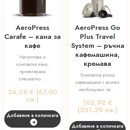
AeroPress
AeroPress Go
Carafe – кана за
Plus Travel
кафе
System – ръчна
кафемашина,
Нечуплива и
кремава
компактна кана,
проектирана
Компактна ръчна
специално ...
кафемашина с всичко
необходимо за ...
34,26
€
(67.00
лв.)
102,92
€
(201.29 лв.)
Добавяне в количката
Добавяне в количката