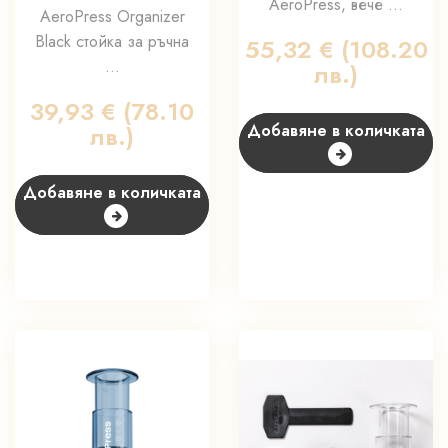
AeroPress, вече ...
AeroPress Organizer
Black стойка за ръчна
55,32
€
(108.20
...
лв.)
39,93
€
(78.10
лв.)
Добавяне в количката
Добавяне в количката