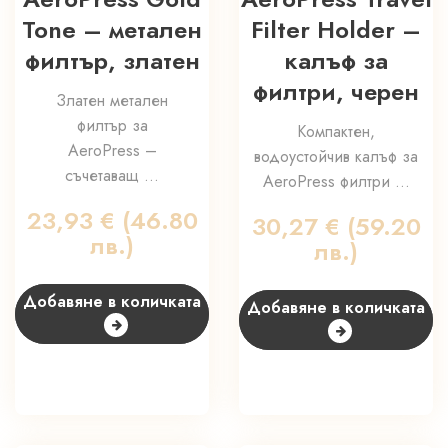
Tone – метален
Filter Holder –
филтър, златен
калъф за
филтри, черен
Златен метален
филтър за
Компактен,
AeroPress –
водоустойчив калъф за
съчетаващ ...
AeroPress филтри ...
23,93
€
(46.80
30,27
€
(59.20
лв.)
лв.)
Добавяне в количката
Добавяне в количката