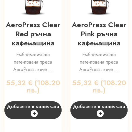
AeroPress Clear
AeroPress Clear
Red ръчна
Pink ръчна
кафемашина
кафемашина
Емблематичната
Емблематичната
патентована преса
патентована преса
AeroPress, вече ...
AeroPress, вече ...
55,32
€
(108.20
55,32
€
(108.20
лв.)
лв.)
Добавяне в количката
Добавяне в количката