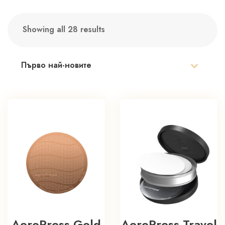
Showing all 28 results
Sorted
by
latest
AeroPress Gold
AeroPress Travel