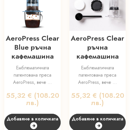
AeroPress Clear
AeroPress Clear
Blue ръчна
ръчна
кафемашина
кафемашина
Емблематичната
Емблематичната
патентована преса
патентована преса
AeroPress, вече ...
AeroPress, вече ...
55,32
€
(108.20
55,32
€
(108.20
лв.)
лв.)
Добавяне в количката
Добавяне в количката