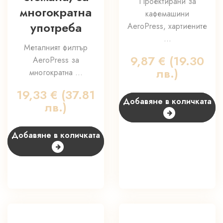
Проектирани за
многократна
кафемашини
употреба
AeroPress, хартиените
...
Металният филтър
9,87
€
(19.30
AeroPress за
лв.)
многократна ...
19,33
€
(37.81
Добавяне в количката
лв.)
Добавяне в количката