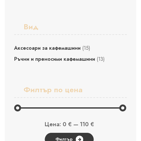
Вид
Аксесоари за кафемашини
(15)
Ръчни и преносими кафемашини
(13)
Филтър по цена
Минимална
Максимална
Цена:
0 €
—
110 €
цена
цена
Филтър