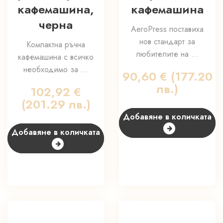
кафемашина,
кафемашина
черна
AeroPress поставиха
нов стандарт за
Компактна ръчна
любителите на ...
кафемашина с всичко
необходимо за ...
90,60
€
(177.20
лв.)
102,92
€
(201.29 лв.)
Добавяне в количката
Добавяне в количката