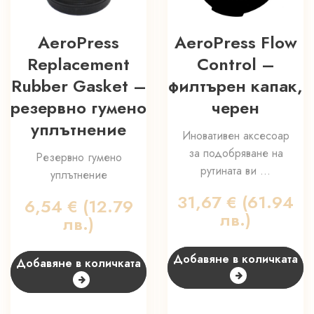
AeroPress
AeroPress Flow
Replacement
Control –
Rubber Gasket –
филтърен капак,
резервно гумено
черен
уплътнение
Иновативен аксесоар
за подобряване на
Резервно гумено
рутината ви ...
уплътнение
31,67
€
(61.94
6,54
€
(12.79
лв.)
лв.)
Добавяне в количката
Добавяне в количката