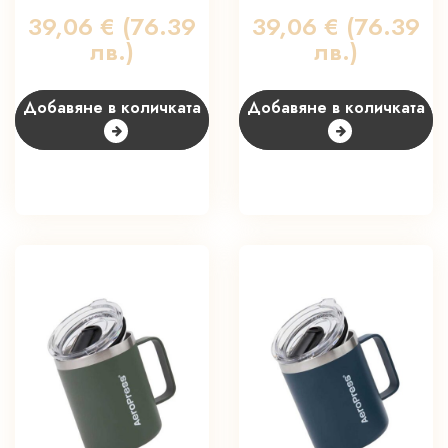
39,06
€
(76.39
39,06
€
(76.39
лв.)
лв.)
Добавяне в количката
Добавяне в количката