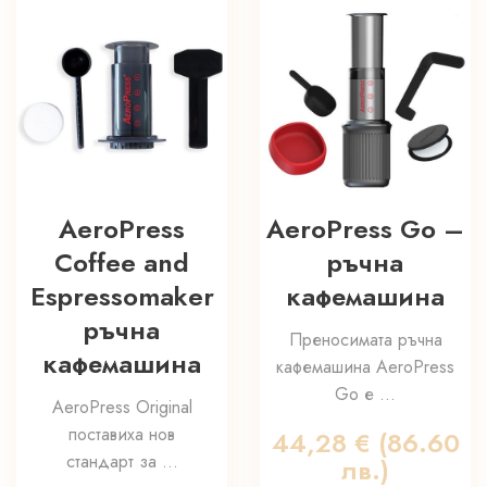
AeroPress
AeroPress Go –
Coffee and
ръчна
Espressomaker
кафемашина
ръчна
Преносимата ръчна
кафемашина
кафемашина AeroPress
Go е ...
AeroPress Original
поставиха нов
44,28
€
(86.60
стандарт за ...
лв.)