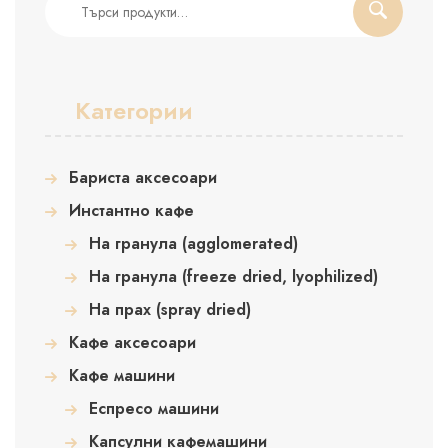
за:
Категории
Бариста аксесоари
Инстантно кафе
На гранула (agglomerated)
На гранула (freeze dried, lyophilized)
На прах (spray dried)
Кафе аксесоари
Кафе машини
Еспресо машини
Капсулни кафемашини