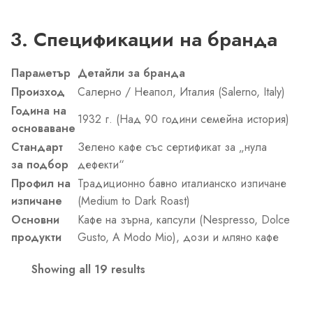
3. Спецификации на бранда
Параметър
Детайли за бранда
Произход
Салерно / Неапол, Италия (Salerno, Italy)
Година на
1932 г. (Над 90 години семейна история)
основаване
Стандарт
Зелено кафе със сертификат за „нула
за подбор
дефекти“
Профил на
Традиционно бавно италианско изпичане
изпичане
(Medium to Dark Roast)
Основни
Кафе на зърна, капсули (Nespresso, Dolce
продукти
Gusto, A Modo Mio), дози и мляно кафе
Showing all 19 results
Sorted
by
latest