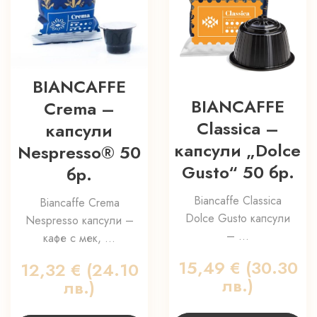
BIANCAFFE
BIANCAFFE
Crema –
Classica –
капсули
капсули „Dolce
Nespresso® 50
Gusto“ 50 бр.
бр.
Biancaffe Classica
Biancaffe Crema
Dolce Gusto капсули
Nespresso капсули –
– ...
кафе с мек, ...
15,49
€
(30.30
12,32
€
(24.10
лв.)
лв.)