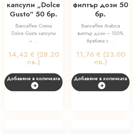
капсули „Dolce
филтър дози 50
Gusto“ 50 бр.
бр.
Biancaffee Crema
Biancaffee Arabica
Dolce Gusto капсули
филтър дози – 100%
– ...
Арабика с ...
14,42
€
(28.20
11,76
€
(23.00
лв.)
лв.)
Добавяне в количката
Добавяне в количката