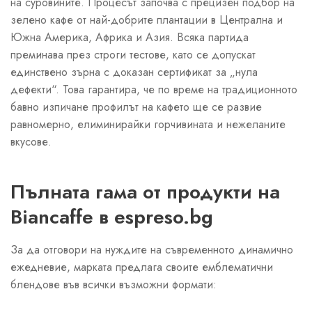
на суровините. Процесът започва с прецизен подбор на
зелено кафе от най-добрите плантации в Централна и
Южна Америка, Африка и Азия. Всяка партида
преминава през строги тестове, като се допускат
единствено зърна с доказан сертификат за „нула
дефекти“. Това гарантира, че по време на традиционното
бавно изпичане профилът на кафето ще се развие
равномерно, елиминирайки горчивината и нежеланите
вкусове.
Пълната гама от продукти на
Biancaffe в espreso.bg
За да отговори на нуждите на съвременното динамично
ежедневие, марката предлага своите емблематични
блендове във всички възможни формати: