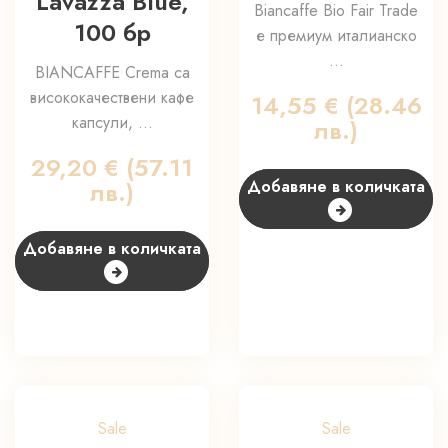
Lavazza Blue,
Biancaffe Bio Fair Trade
100 бр
е премиум италианско
...
BIANCAFFE Crema са
висококачествени кафе
14,55
€
(28.46
капсули, ...
лв.)
29,20
€
(57.11
лв.)
Добавяне в количката
Добавяне в количката
Sale
Sale