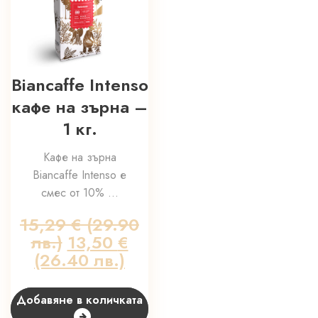
Biancaffe Intenso
кафе на зърна –
1 кг.
Кафе на зърна
Biancaffe Intenso е
смес от 10% ...
15,29
€
(29.90
лв.)
Original
13,50
€
(26.40 лв.)
price
Текущата
was:
цена
15,29 €
е:
Добавяне в количката
(29.90
13,50 €