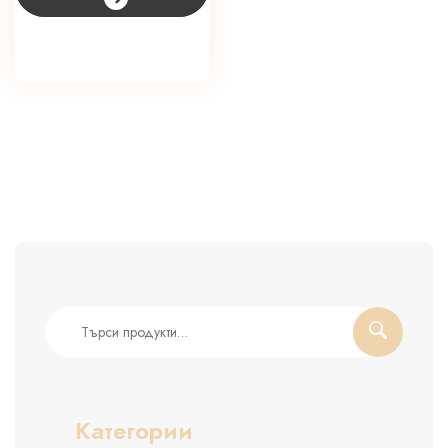
лв.).
(26.40
лв.).
Търсене
за:
Категории