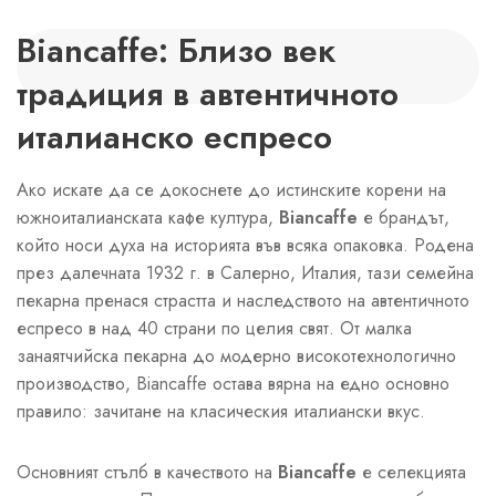
Biancaffe: Близо век
традиция в автентичното
италианско еспресо
Ако искате да се докоснете до истинските корени на
южноиталианската кафе култура,
Biancaffe
е брандът,
който носи духа на историята във всяка опаковка. Родена
през далечната 1932 г. в Салерно, Италия, тази семейна
пекарна пренася страстта и наследството на автентичното
еспресо в над 40 страни по целия свят. От малка
занаятчийска пекарна до модерно високотехнологично
производство, Biancaffe остава вярна на едно основно
правило: зачитане на класическия италиански вкус.
Основният стълб в качеството на
Biancaffe
е селекцията