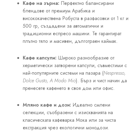
Кафе на зърна:
Перфектно балансирани
блендове от премиум Арабика и
висококачествена Робуста в разфасовки от 1 кг и
500 гр, създадени за автоматични и
традиционни еспресо машини. Те гарантират
плътно тяло и масивен, дълготраен каймак.
Кафе капсули:
Широко разнообразие от
херметически затворени капсули, съвместими с
най-популярните системи на пазара (
Nespresso,
Dolce Gusto, A Modo Mio
). Бърз и чист начин да
пренесете кафенето в своя дом или офис.
Мляно кафе и дози:
Идеално смлени
селекции, съобразени с изискванията на
класическата кафеварка Мока или за чиста
екстракция чрез екологични монодози.