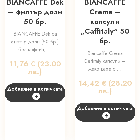
BIANCAFFE Dek
BIANCAFFE
– филтър дози
Crema –
50 бр.
капсули
„Caffitaly“ 50
BIANCAFFE Dek са
бр.
филтър дози (50 бр.)
без кофеин, ...
Biancaffe Crema
Caffitaly капсули –
11,76
€
(23.00
меко кафе с ...
лв.)
14,42
€
(28.20
Добавяне в количката
лв.)
Добавяне в количката