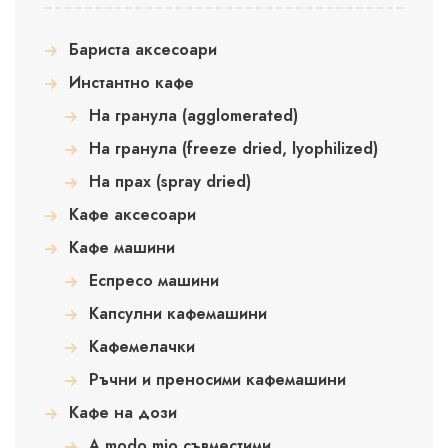
Бариста аксесоари
Инстантно кафе
На гранула (agglomerated)
На гранула (freeze dried, lyophilized)
На прах (spray dried)
Кафе аксесоари
Кафе машини
Еспресо машини
Капсулни кафемашини
Кафемелачки
Ръчни и преносими кафемашини
Кафе на дози
A modo mio съвместими