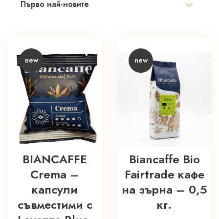
new
new
BIANCAFFE
Biancaffe Bio
Crema –
Fairtrade кафе
капсули
на зърна – 0,5
съвместими с
кг.