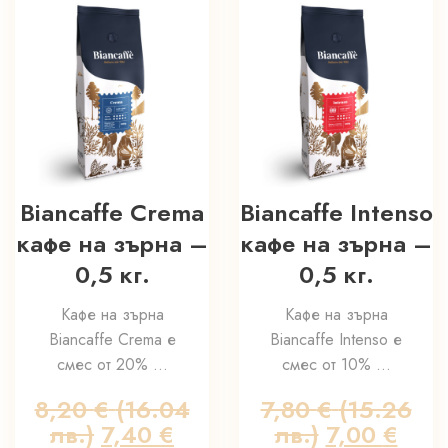
Biancaffe Crema
Biancaffe Intenso
кафе на зърна –
кафе на зърна –
0,5 кг.
0,5 кг.
Кафе на зърна
Кафе на зърна
Biancaffe Crema е
Biancaffe Intenso е
смес от 20% ...
смес от 10% ...
8,20
€
(16.04
7,80
€
(15.26
лв.)
Original
7,40
€
лв.)
Original
7,00
€