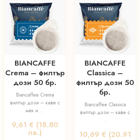
BIANCAFFE
BIANCAFFE
Crema – филтър
Classica –
дози 50 бр.
филтър дози 50
бр.
Biancaffee Crema
филтър дози – кафе с
Biancaffee Classica
мек и ...
филтър дози – кафе с
...
9,61
€
(18.80
лв.)
10,69
€
(20.91