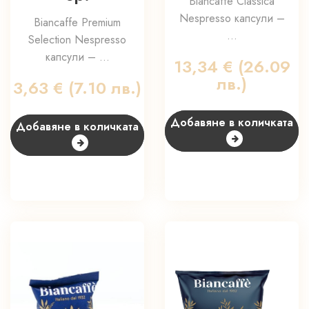
Biancaffe Classica
Nespresso капсули –
Biancaffe Premium
...
Selection Nespresso
капсули – ...
13,34
€
(26.09
лв.)
3,63
€
(7.10 лв.)
Добавяне в количката
Добавяне в количката