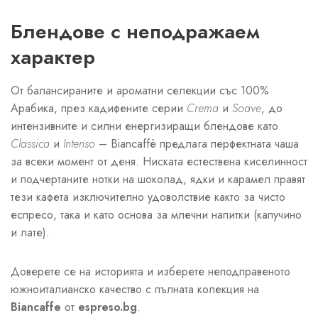
Блендове с неподражаем
характер
От балансираните и ароматни селекции със 100%
Арабика, през кадифените серии
Crema
и
Soave
, до
интензивните и силни енергизиращи блендове като
Classica
и
Intenso
– Biancaffè предлага перфектната чаша
за всеки момент от деня. Ниската естествена киселинност
и подчертаните нотки на шоколад, ядки и карамел правят
тези кафета изключително удоволствие както за чисто
еспресо, така и като основа за млечни напитки (капучино
и лате).
Доверете се на историята и изберете неподправеното
южноиталианско качество с пълната колекция на
Biancaffe
от
espreso.bg
.