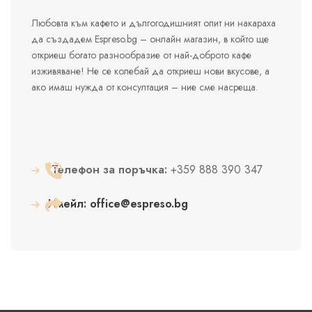
Любовта към кафето и дългогодишният опит ни накараха
да създадем Espreso.bg – онлайн магазин, в който ще
откриеш богато разнообразие от най-доброто кафе
изживяване! Не се колебай да откриеш нови вкусове, а
ако имаш нужда от консултация – ние сме насреща.
Телефон за поръчка:
+359 888 390 347
Имейл:
office@espreso.bg