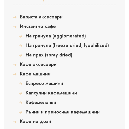
Бариста аксесоари
Инстантно кафе
На гранула (agglomerated)
На гранула (freeze dried, lyophilized)
На прах (spray dried)
Кафе аксесоари
Кафе машини
Еспресо машини
Капсулни кафемашини
Кафемелачки
Ръчни и преносими кафемашини
Кафе на дози