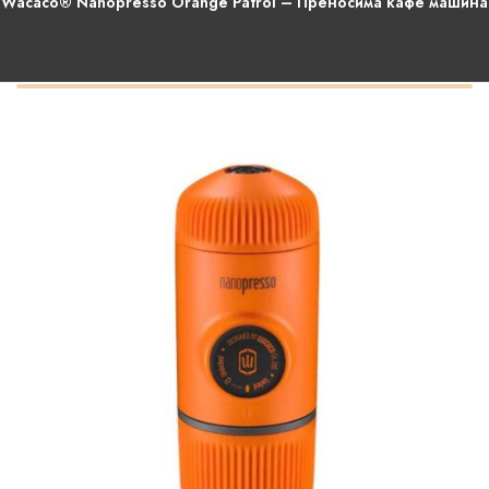
Wacaco® Nanopresso Orange Patrol – Преносима кафе машина