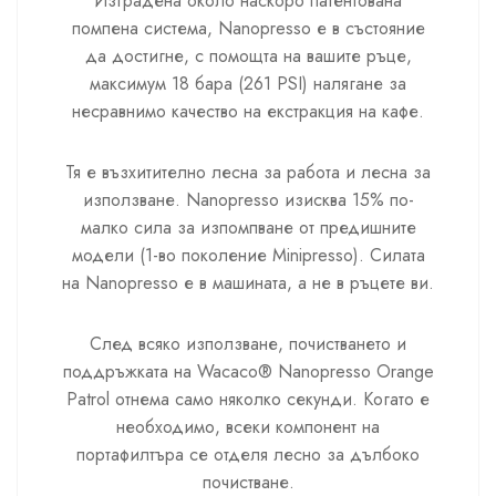
Изградена около наскоро патентована
помпена система, Nanopresso е в състояние
да достигне, с помощта на вашите ръце,
максимум 18 бара (261 PSI) налягане за
несравнимо качество на екстракция на кафе.
Тя е възхитително лесна за работа и лесна за
използване. Nanopresso изисква 15% по-
малко сила за изпомпване от предишните
модели (1-во поколение Minipresso). Силата
на Nanopresso е в машината, а не в ръцете ви.
След всяко използване, почистването и
поддръжката на Wacaco® Nanopresso Orange
Patrol отнема само няколко секунди. Когато е
необходимо, всеки компонент на
портафилтъра се отделя лесно за дълбоко
почистване.