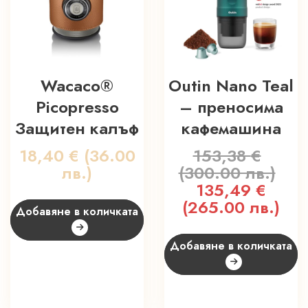
Wacaco®
Outin Nano Teal
Picopresso
– преносима
Защитен калъф
кафемашина
18,40
€
(36.00
153,38
€
лв.)
(300.00 лв.)
Original
135,49
€
Т
price
(265.00 лв.)
ц
Добавяне в количката
was:
е
153,38 €
1
Добавяне в количката
(300.00
(
лв.).
л