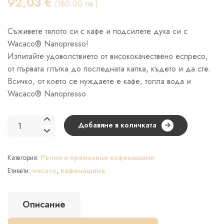
92,03
€
(180.00 лв.)
Съживете тялото си с кафе и подсилете духа си с
Wacaco® Nanopresso!
Изпитайте удоволствието от висококачествено еспресо,
от първата глътка до последната капка, където и да сте.
Всичко, от което се нуждаете е кафе, топла вода и
Wacaco® Nanopresso
количество
Добавяне в количката
за
Wacaco®
Категория:
Ръчни и преносими кафемашини
Nanopresso
Orange
Етикети:
wacaco
,
кафемашина
Patrol
–
Описание
Преносима
кафе