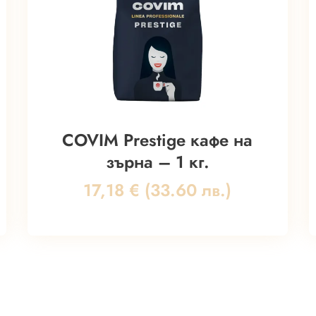
COVIM Prestige кафе на
зърна – 1 кг.
17,18
€
(33.60 лв.)