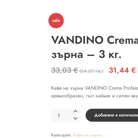
sale
VANDINO Crema P
зърна – 3 кг.
33,03
€
31,44
€
Original
(64.60 лв.)
price
was:
Кафе на зърна VANDINO Crema Professi
33,03 €
кремообразен, гъст каймак и силен вку
(64.60
лв.).
количество
Добавяне в количкат
за
VANDINO
Категория:
Кафе на зърна
Crema