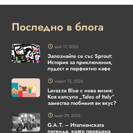
Последно в блога
май 17, 2026
Запознайте се със Sprout:
История за приключения,
лудост и перфектно кафе
април 13, 2026
Lavazza Blue с нова визия:
Коя капсула „Tales of Italy“
замества любимия ви вкус?
март 29, 2026
G.A.T. – Италианската
легенда, която превърна