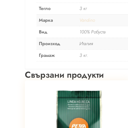
Тегло
3 кг
Марка
Vandino
Вид
100% Робуста
Произход
Италия
Грамаж
3 кг.
Свързани продукти