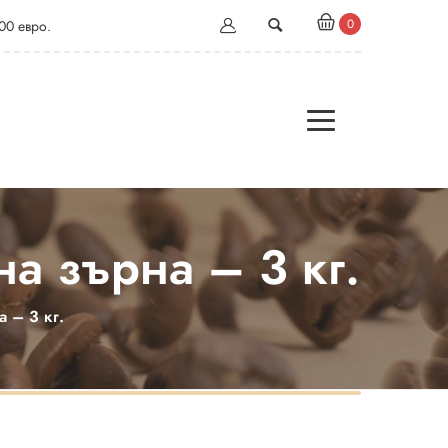
0
00 евро.
а зърна – 3 кг.
 – 3 кг.