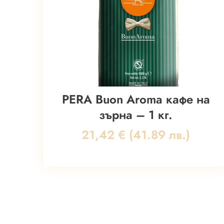
PERA Buon Aroma кафе на
зърна – 1 кг.
21,42
€
(41.89 лв.)