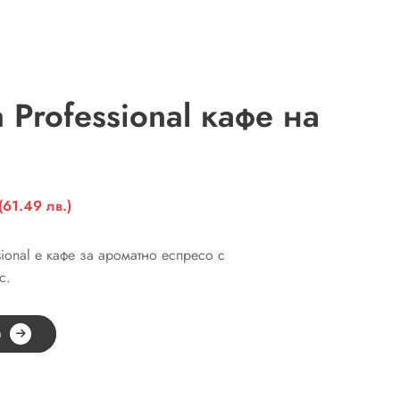
rofessional кафе на
Текущата
(61.49 лв.)
цена
е:
onal е кафе за ароматно еспресо с
31,44 €
с.
(61.49
лв.).
а