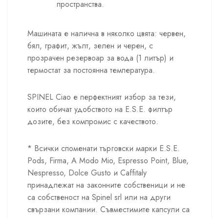
пространства.
Машината е налична в няколко цвята: червен,
бял, графит, жълт, зелен и черен, с
прозрачен резервоар за вода (1 литър) и
термостат за постоянна температура.
SPINEL Ciao е перфектният избор за тези,
които обичат удобството на E.S.E. филтър
дозите, без компромис с качеството.
* Всички споменати търговски марки E.S.E.
Pods, Firma, A Modo Mio, Espresso Point, Blue,
Nespresso, Dolce Gusto и Caffitaly
принадлежат на законните собственици и не
са собственост на Spinel srl или на други
свързани компании. Съвместимите капсули са