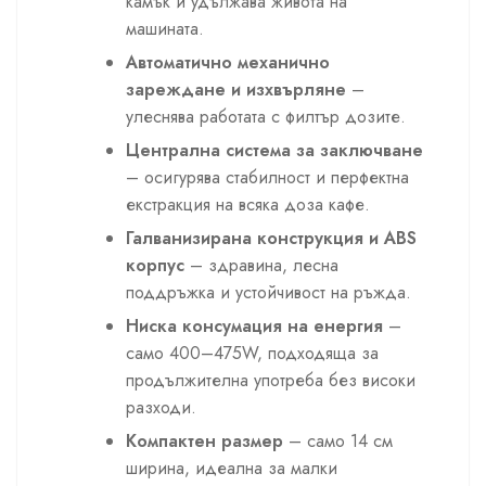
камък и удължава живота на
машината.
Автоматично механично
зареждане и изхвърляне
–
улеснява работата с филтър дозите.
Централна система за заключване
– осигурява стабилност и перфектна
екстракция на всяка доза кафе.
Галванизирана конструкция и ABS
корпус
– здравина, лесна
поддръжка и устойчивост на ръжда.
Ниска консумация на енергия
–
само 400–475W, подходяща за
продължителна употреба без високи
разходи.
Компактен размер
– само 14 см
ширина, идеална за малки