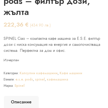
pods – филтър дози,
жълта
222,36
€
(434.90 лв.)
SPINEL Ciao – компактна кафе машина за E.S.E. филтър
дози с ниска консумация на енергия и самопочистваща
система. Перфектна за дом и офис.
Изчерпан
Категории:
Капсулни кафемашини
,
Кафе машини
Етикети:
e.s.e. pods
,
spinel
,
кафемашина
Марка:
Spinel
Описание