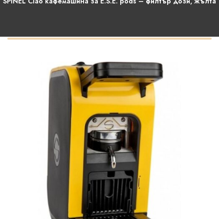
SPINEL Ciao кафемашина за E.S.E. pods – филтър дози, жълта