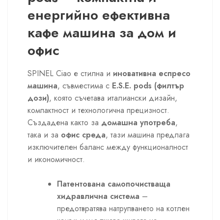
енергийно ефективна
кафе машина за дом и
офис
SPINEL Ciao е стилна и
иновативна еспресо
машина
, съвместима с
E.S.E. pods (филтър
дози)
, която съчетава италиански дизайн,
компактност и технологична прецизност.
Създадена както за
домашна употреба
,
така и за
офис среда
, тази машина предлага
изключителен баланс между функционалност
и икономичност.
Патентована самопочистваща
хидравлична система
–
предотвратява натрупването на котлен