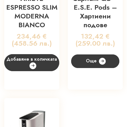
ESPRESSO SLIM
E.S.E. Pods –
MODERNA
Хартиени
BIANCO
подове
234,46
€
132,42
€
(458.56 лв.)
(259.00 лв.)
Добавяне в количката
Още