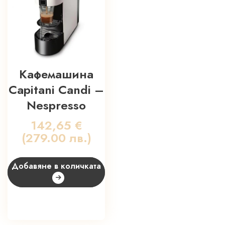
Кафемашина
Capitani Candi –
Nespresso
142,65
€
(279.00 лв.)
Добавяне в количката