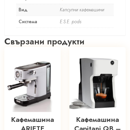
Вид
Капсулни кафемашини
Система
E.S.E. pods
Свързани продукти
Кафемашина
Кафемашина
ARIETE
Capitani QB –