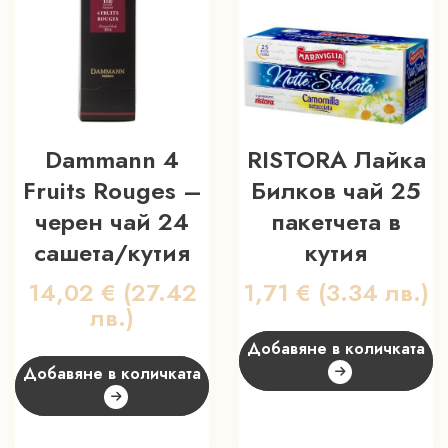
Dammann 4
RISTORA Лайка
Fruits Rouges –
Билков чай 25
черен чай 24
пакетчета в
сашета/кутия
кутия
14,02
€
(27.42
1,71
€
(3.34 лв.)
лв.)
Добавяне в количката
Добавяне в количката