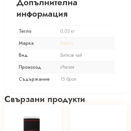
Допълнителна
информация
Тегло
0,03 кг
Марка
Ristora
Вид
Билков чай
Произход
Италия
Съдържание
15 броя
Свързани продукти