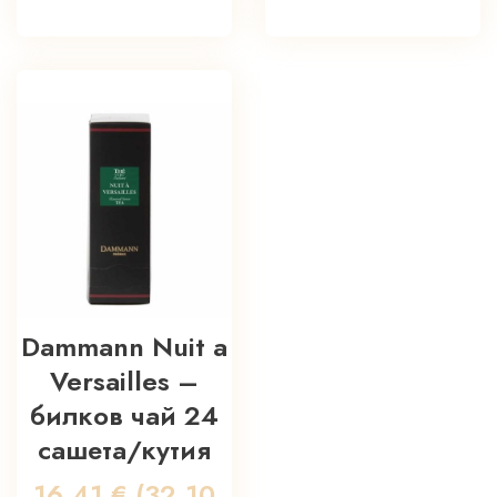
Dammann Nuit a
Versailles –
билков чай 24
сашета/кутия
16,41
€
(32.10