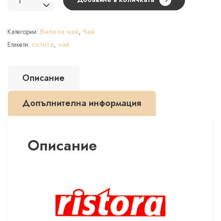
за
RISTORA
Категории:
Билков чай
,
Чай
Чай
Malva
Етикети:
ristora
,
чай
15
пакетчета
Описание
в
кутия
Допълнителна информация
Описание