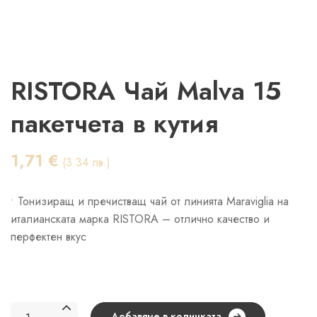
RISTORA Чай Malva 15
пакетчета в кутия
1,71
€
(3.34 лв.)
• Тонизиращ и пречистващ чай от линията Maraviglia на
италианската марка RISTORA – отлично качество и
перфектен вкус
количество
Добавяне в количката