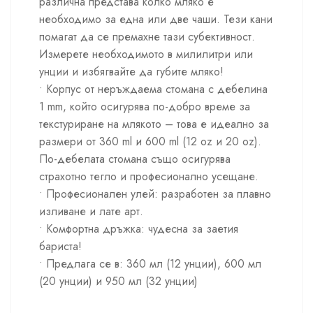
различна представа колко мляко е
необходимо за една или две чаши. Тези кани
помагат да се премахне тази субективност.
Измерете необходимото в милилитри или
унции и избягвайте да губите мляко!
• Корпус от неръждаема стомана с дебелина
1 mm, който осигурява по-добро време за
текстуриране на млякото – това е идеално за
размери от 360 ml и 600 ml (12 oz и 20 oz).
По-дебелата стомана също осигурява
страхотно тегло и професионално усещане.
• Професионален улей: разработен за плавно
изливане и лате арт.
• Комфортна дръжка: чудесна за заетия
бариста!
• Предлага се в: 360 мл (12 унции), 600 мл
(20 унции) и 950 мл (32 унции)