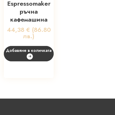
Espressomaker
ръчна
кафемашина
44,38
€
(86.80
лв.)
Добавяне в количката