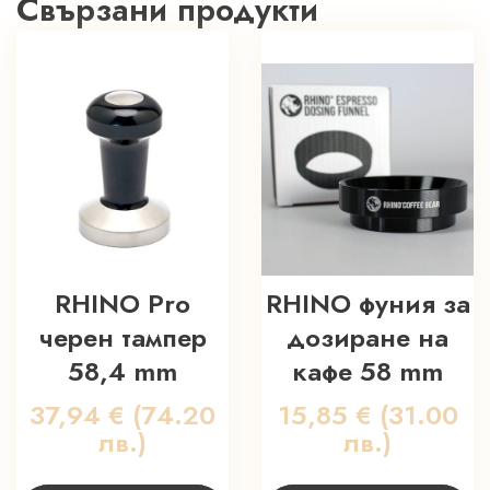
Свързани продукти
RHINO Pro
RHINO фуния за
черен тампер
дозиране на
58,4 mm
кафе 58 mm
37,94
€
(74.20
15,85
€
(31.00
лв.)
лв.)