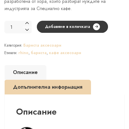
разработена от хора, които разбират нуждите на
индустрията за Специално кафе.
количество
Добавяне в количката
за
RHINO
Категория:
Бариста аксесоари
професионален
питчер
Етикети:
rhino
,
бариста
,
кафе аксесоари
за
мляко
Описание
360
мл.
Допълнителна информация
Описание