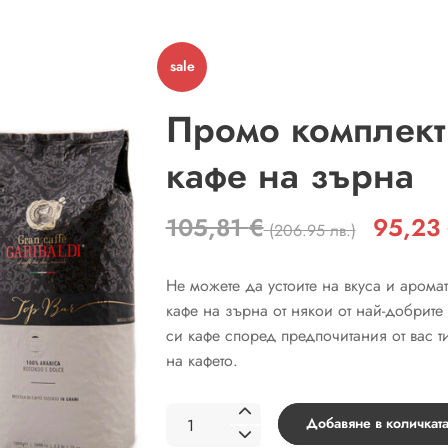
sale
Промо комплект
кафе на зърна
105,81
€
95,23
Original
(206.95 лв.)
price
was:
Не можете да устоите на вкуса и арома
105,81 €
кафе на зърна от някои от най-добрит
(206.95
си кафе според предпочитания от вас т
лв.).
на кафето.
количество
Добавяне в количкат
за