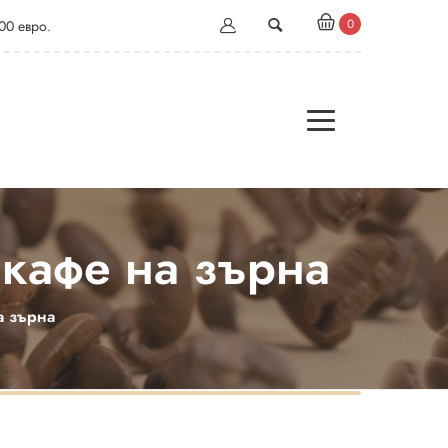
0
00 евро.
 кафе на зърна
а зърна