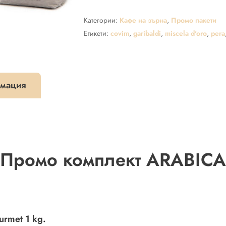
Промо
Категории:
Кафе на зърна
,
Промо пакети
комплект
ARABICA
Етикети:
covim
,
garibaldi
,
miscela d'oro
,
pera
-
4
кг.
мация
кафе
на
зърна
Промо комплект ARABICA
urmet 1 kg.