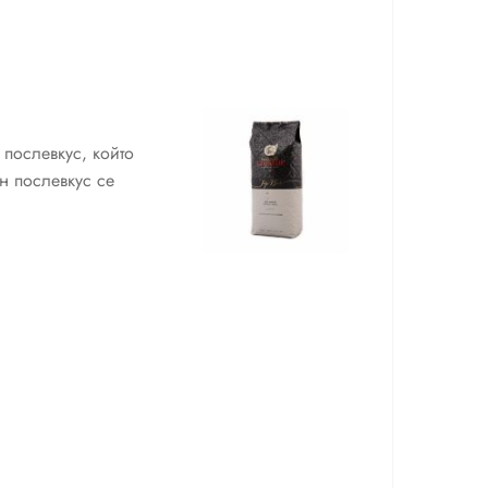
 послевкус, който
н послевкус се