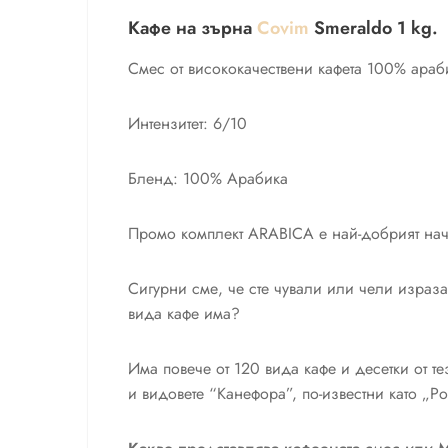
Кафе на зърна
Covim
Smeraldo 1 kg.
Смес от висококачествени кафета 100% араб
Интензитет: 6/10
Бленд: 100% Арабика
Промо комплект ARABICA е най-добрият начи
Сигурни сме, че сте чували или чели израза 
вида кафе има?
Има повече от 120 вида кафе и десетки от т
и видовете “Канефора”, по-известни като „Ро