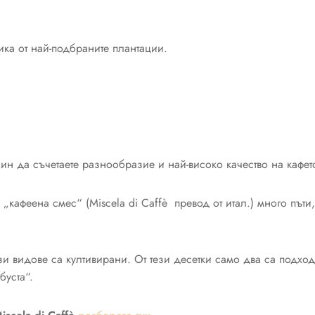
ика от най-подбраните плантации.
н да съчетаете разнообразие и най-високо качество на кафет
„кафеена смес“ (Miscela di Caffè превод от итал.) много пъти
ези видове са култивирани. От тези десетки само два са подх
буста“.