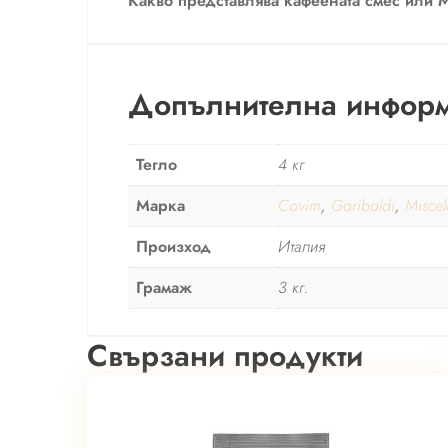
Какво представлява кафеената смес или Mi
Допълнителна инфор
Тегло
4 кг
Марка
Covim
,
Garibaldi
,
Miscel
Произход
Италия
Грамаж
3 кг.
Свързани продукти