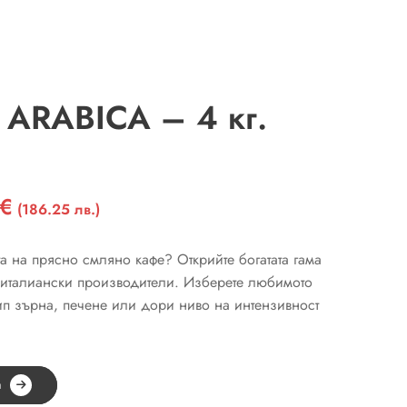
 ARABICA – 4 кг.
€
Текущата
(186.25 лв.)
цена
е:
та на прясно смляно кафе? Открийте богатата гама
95,23 €
е италиански производители. Изберете любимото
(186.25
ип зърна, печене или дори ниво на интензивност
лв.).
а