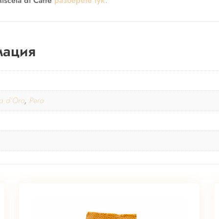
scela di Caffè
разберете тук.
мация
a d’Oro
,
Pera