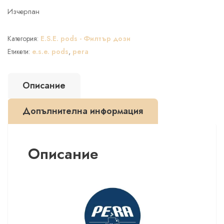
Изчерпан
Категория:
E.S.E. pods - Филтър дози
Етикети:
e.s.e. pods
,
pera
Описание
Допълнителна информация
Описание