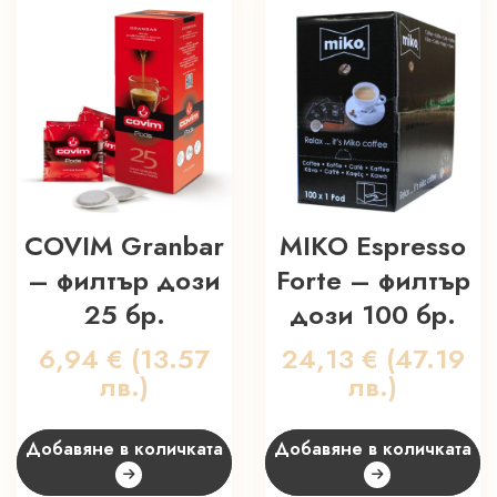
COVIM Granbar
MIKO Espresso
– филтър дози
Forte – филтър
25 бр.
дози 100 бр.
6,94
€
(13.57
24,13
€
(47.19
лв.)
лв.)
Добавяне в количката
Добавяне в количката