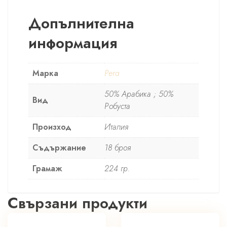
Допълнителна
информация
Марка
Pera
50% Арабика ; 50%
Вид
Робуста
Произход
Италия
Съдържание
18 броя
Грамаж
224 гр.
Свързани продукти