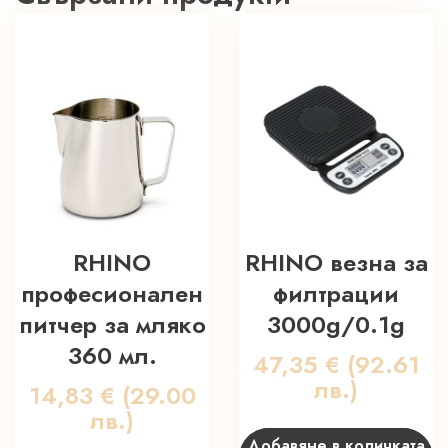
RHINO
RHINO везна за
професионален
филтрации
питчер за мляко
3000g/0.1g
360 мл.
47,35
€
(92.61
лв.)
14,83
€
(29.00
лв.)
Добавяне в количката