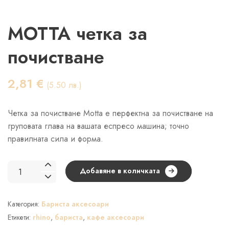
MOTTA четка за
почистване
2,81
€
(5.50 лв.)
Четка за почистване Motta e перфектна за почистване на
груповата глава на вашата еспресо машина; точно
правилната сила и форма.
количество
Добавяне в количката
за
MOTTA
Категория:
Бариста аксесоари
четка
за
Етикети:
rhino
,
бариста
,
кафе аксесоари