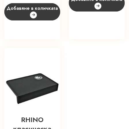
Добавяне в количката
RHINO
класическа