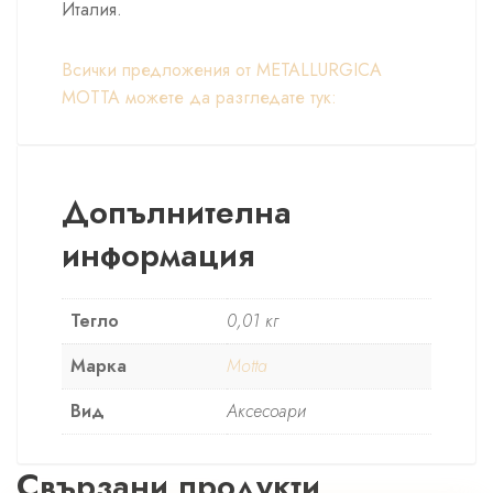
Италия.
Всички предложения от METALLURGICA
MOTTA можете да разгледате тук:
Допълнителна
информация
Тегло
0,01 кг
Марка
Motta
Вид
Аксесоари
Свързани продукти