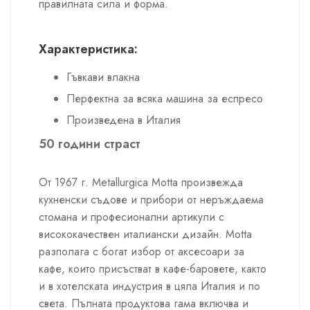
правилната сила и форма.
Характеристика:
Гъвкави влакна
Перфектнa за всяка машина за еспресо
Произведенa в Италия
50 години страст
От 1967 г. Metallurgica Motta произвежда
кухненски съдове и прибори от неръждаема
стомана и професионални артикули с
висококачествен италиански дизайн. Motta
разполага с богат избор от аксесоари за
кафе, които присъстват в кафе-баровете, както
и в хотелската индустрия в цяла Италия и по
света. Пълната продуктова гама включва и