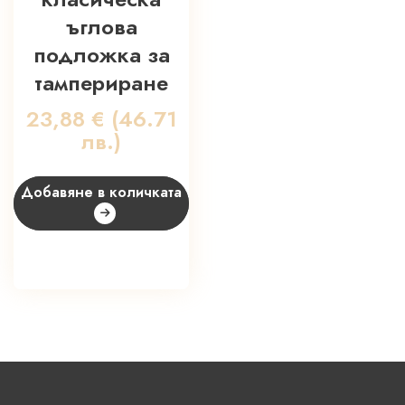
ъглова
подложка за
тампериране
23,88
€
(46.71
лв.)
Добавяне в количката