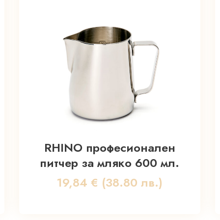
RHINO професионален
питчер за мляко 600 мл.
19,84
€
(38.80 лв.)