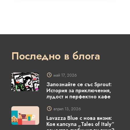
Последно в блога
май 17, 2026
Запознайте се със Sprout:
История за приключения,
лудост и перфектно кафе
април 13, 2026
Lavazza Blue с нова визия:
Коя капсула „Tales of Italy“