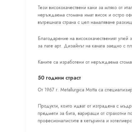
Тези висококачествени кани за мляко от ита
неръждаема стомана имат висок и остро офо
вътрешната страна с цел намаляване разхищ
Благодарение на висококачественият улей з
за лате арт. Дизайнът на каната заедно с п
Каните са изработени от неръждаема стомана
50 години страст
От 1967 г. Metallurgica Motta са специали
Продукти, които идват от изградена с мъдро
предмети за бита, вариращи от страхотни п
професионалистите в кетъринга и хотелиерс