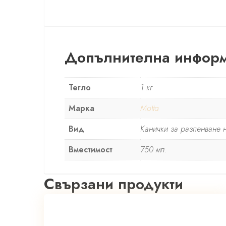
Допълнителна инфор
Тегло
1 кг
Марка
Motta
Вид
Канички за разпенване 
Вместимост
750 мл.
Свързани продукти