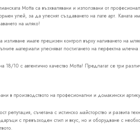
лианската Motta са възхвалявани и използвани от професионал
рмен улей, за да улеснят създаването на лате арт. Каната им
аването на мляко!
а изливане имате прецизен контрол върху наливането на мляк
лътните материали улесняват постигането на перфектна млечна 
 18/10 с автентично качество Motta! Предлагат се три различ
зирани в производството на професионални и домакински арти
ст репутация, съчетана с истинско майсторство и развита техн
одаръци с превъзходен стил и вкус, но и оборудване с необ
твото.