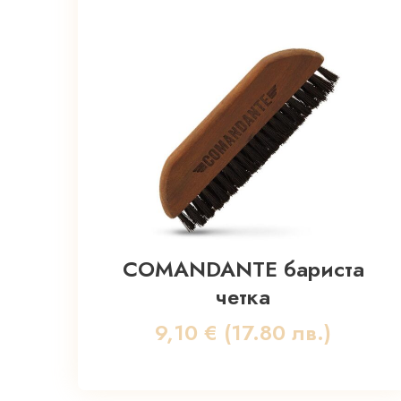
COMANDANTE бариста
четка
9,10
€
(17.80 лв.)