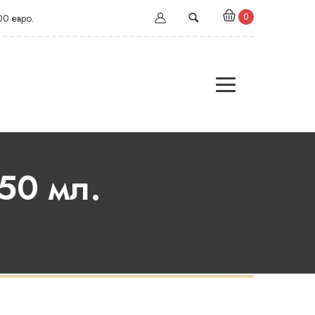
0
00 евро.
50 мл.