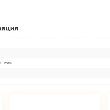
мация
на мляко