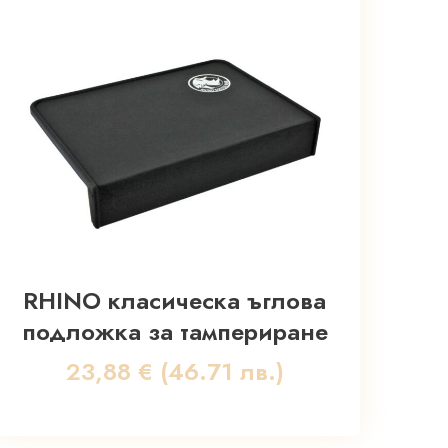
RHINO класическа ъглова
подложка за тампериране
23,88
€
(46.71 лв.)