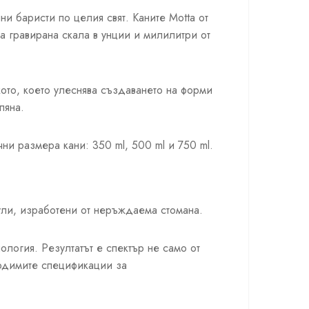
ни баристи по целия свят. Каните Motta от
а гравирана скала в унции и милилитри от
ото, което улеснява създаването на форми
пяна.
ни размера кани: 350 ml, 500 ml и 750 ml.
кули, изработени от неръждаема стомана.
ология. Резултатът е спектър не само от
ходимите спецификации за