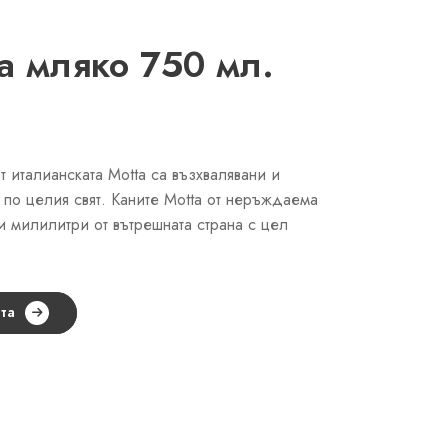
а мляко 750 мл.
т италианската Motta са възхвалявани и
по целия свят. Каните Motta от неръждаема
и милилитри от вътрешната страна с цел
та