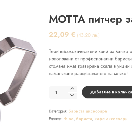
MOTTA питчер з
22,09
€
(43.20 лв.)
Тези висококачествени кани за мляко о
използвани от професионални баристи 
стомана имат гравирана скала в унции 
намаляване разхищаването на мляко!
количество
Добавяне в количка
за
MOTTA
Категория:
Бариста аксесоари
питчер
за
Етикети:
rhino
,
бариста
,
кафе аксесоари
мляко