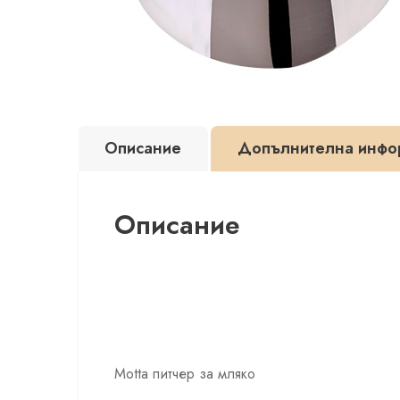
Описание
Допълнителна инфо
Описание
Motta питчер за мляко