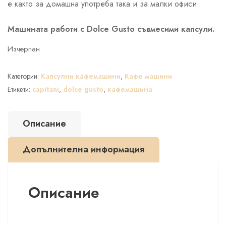
е както за домашна употреба така и за малки офиси.
Машината работи с Dolce Gusto съвмесими капсули.
Изчерпан
Категории:
Капсулни кафемашини
,
Кафе машини
Етикети:
capitani
,
dolce gusto
,
кафемашина
Описание
Допълнителна информация
Описание