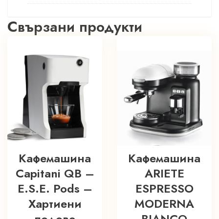
Свързани продукти
Кафемашина
Кафемашина
Capitani QB –
ARIETE
E.S.E. Pods –
ESPRESSO
Хартиени
MODERNA
подове
BIANCO