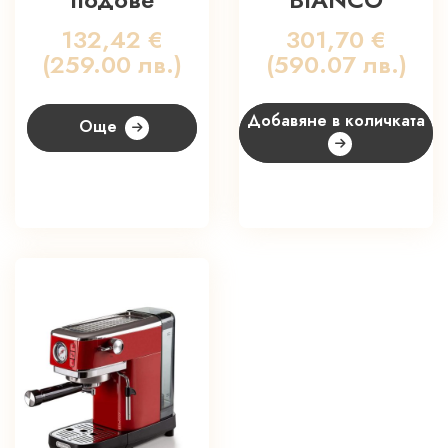
132,42
€
301,70
€
(259.00 лв.)
(590.07 лв.)
Добавяне в количката
Още