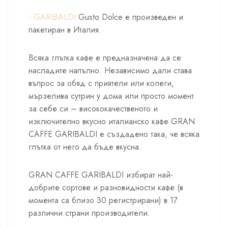
•
GARIBALDI
Gusto Dolce е произведен и
пакетиран в Италия.
Всяка глътка кафе е предназначена да се
насладите напълно. Независимо дали става
въпрос за обяд с приятели или колеги,
мързелива сутрин у дома или просто момент
за себе си – висококачественото и
изключително вкусно италианско кафе GRAN
CAFFE GARIBALDI е създадено така, че всяка
глътка от него да бъде вкусна.
GRAN CAFFE GARIBALDI избират най-
добрите сортове и разновидности кафе (в
момента са близо 30 регистрирани) в 17
различни страни производители.