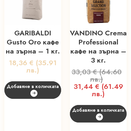
GARIBALDI
VANDINO Crema
Gusto Oro кафе
Professional
на зърна – 1 кг.
кафе на зърна –
3 кг.
18,36
€
(35.91
лв.)
33,03
€
(64.60
лв.)
Original
31,44
€
(61.49
Т
Добавяне в количката
price
лв.)
ц
was:
е
33,03 €
3
Добавяне в количката
(64.60
(
лв.).
л