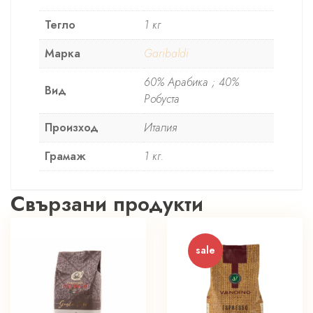
Тегло
1 кг
Марка
Garibaldi
60% Арабика ; 40%
Вид
Робуста
Произход
Италия
Грамаж
1 кг.
Свързани продукти
sale