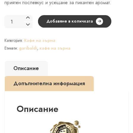
приятен послевкус и усещане за пикантен аромат.
количество
Добавяне в количката
за
GARIBALDI
Категория:
Кафе на зърна
Gusto
Dolce
Етикети:
garibaldi
,
кафе на зърна
кафе
на
Описание
зърна
–
Допълнителна информация
1
кг.
Описание