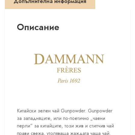
Допълнителна информация
кутия
Описание
Китайски зелен чай Gunpowder. Gunpowder
за западняците, или по-поетично „чаени
перли“ за китайците, този жив и стипчив чай
прави свежa, утоляваща жаждата чаша чай.