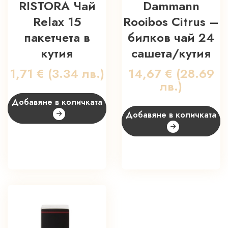
RISTORA Чай
Dammann
Relax 15
Rooibos Citrus –
пакетчета в
билков чай 24
кутия
сашета/кутия
1,71
€
(3.34 лв.)
14,67
€
(28.69
лв.)
Добавяне в количката
Добавяне в количката