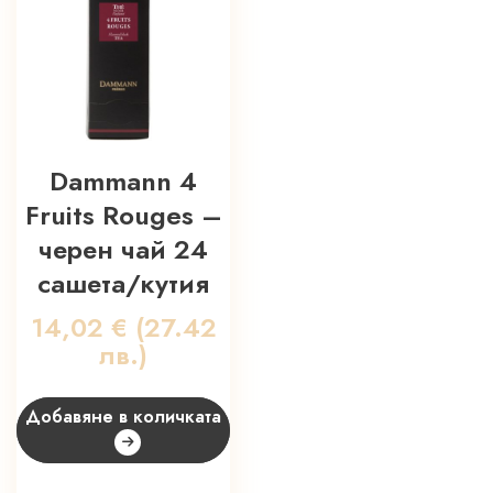
Dammann 4
Fruits Rouges –
черен чай 24
сашета/кутия
14,02
€
(27.42
лв.)
Добавяне в количката