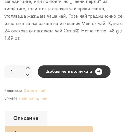
западняците, или по-поетично „чаени перли“ за
китайците, този жив и стипчив чай прави свежa,
утоляваща жаждата чаша чай. Този чай традиционно се
използва за направата на известния Ментов чай. Кутия с
24 опаковани пакетчета чай Cristal® Нетно тегло: 48 g /
1,69 oz
количество
Добавяне в количката
за
Dammann
Категория:
Зелен чай
Gunpowder
–
Етикети:
dammann
,
чай
зелен
чай
Описание
24
сашета/