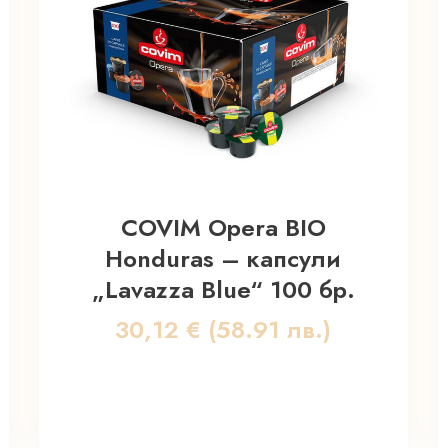
COVIM Opera BIO
Honduras – капсули
„Lavazza Blue“ 100 бр.
30,12
€
(58.91 лв.)