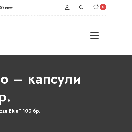
0
00 евро.
to – капсули
р.
zza Blue“ 100 бр.