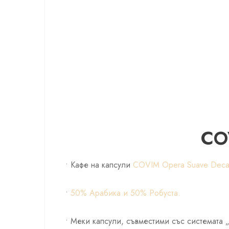
CO
• Кафе на капсули
COVIM Opera Suave Decaf
•
50% Арабика и 50% Робуста.
• Меки капсули, съвместими със системата „