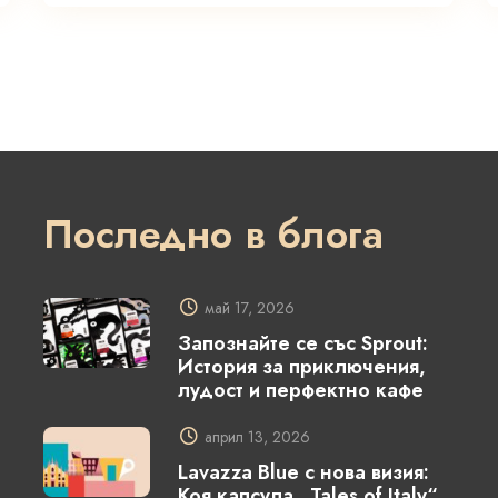
Последно в блога
май 17, 2026
Запознайте се със Sprout:
История за приключения,
лудост и перфектно кафе
април 13, 2026
Lavazza Blue с нова визия:
Коя капсула „Tales of Italy“