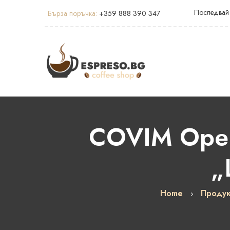
Последвай
Бърза поръчка:
+359 888 390 347
COVIM Opera
„
Home
Продук