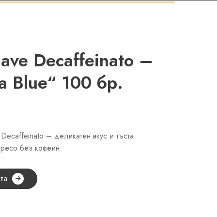
ve Decaffeinato –
a Blue“ 100 бр.
Decaffeinato – деликатен вкус и гъста
пресо без кофеин
та