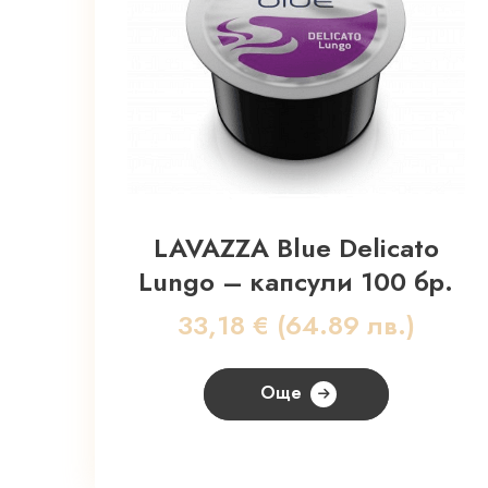
LAVAZZA Blue Delicato
Lungo – капсули 100 бр.
33,18
€
(64.89 лв.)
Още