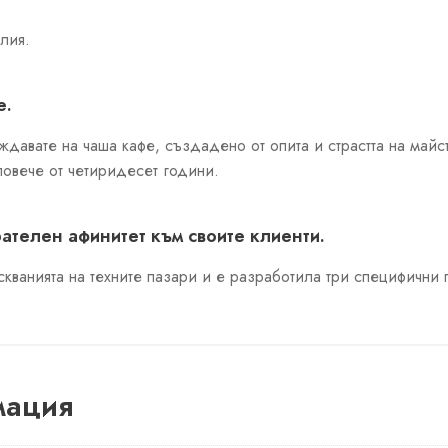
лия.
е.
аждавате на чаша кафе, създадено от опита и страстта на майс
повече от четиридесет години.
ателен афинитет към своите клиенти.
скванията на техните пазари и е разработила три специфични 
мация