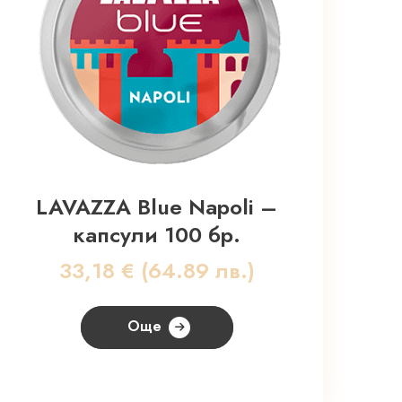
LAVAZZA Blue Napoli –
капсули 100 бр.
33,18
€
(64.89 лв.)
Още