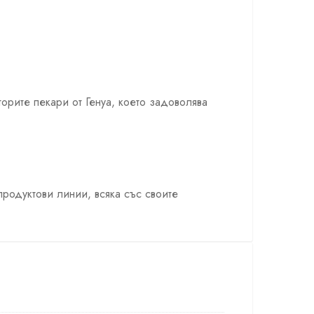
торите пекари от Генуа, което задоволява
продуктови линии, всяка със своите