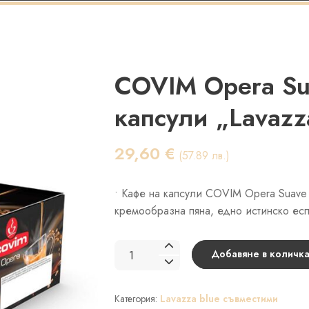
COVIM Opera Sua
капсули „Lavazz
29,60
€
(57.89 лв.)
• Кафе на капсули COVIM Opera Suave 
кремообразна пяна, едно истинско ес
количество
Добавяне в количка
за
COVIM
Категория:
Lavazza blue съвместими
Opera