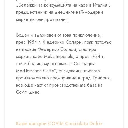
„Бележки за консумацията на кафе в Италия“,
предшественик на днешните най-модерни
маркетингови проучвания.
Воден и вдъхновен от това приключение,
през 1954 г. Федерико Солари, пряк потомък
на първия Федерико Солари, стартира
марката кафе Moka Imperiale, а през 1974 г.
той и братята му основават “Compagnia
Mediterranea Caffè”, създавайки първото
производствено предприятие в град Трибоня,
все още част от производствената база на
Covim днес.
Кафе капсули COVIM Cioccolata Dolce