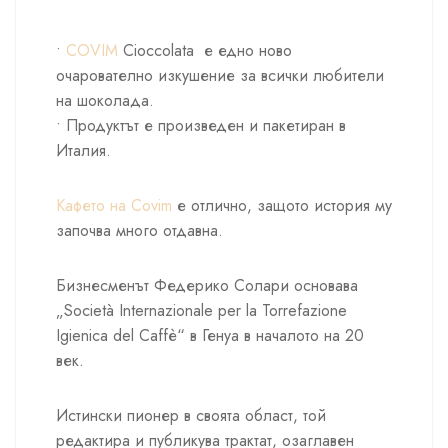
•
COVIM
Cioccolata е едно ново
очарователно изкушение за всички любители
на шоколада.
• Продуктът е произведен и пакетиран в
Италия.
Кафето нa Covim
е отлично, защото история му
започва много отдавна.
Бизнесменът Федерико Солари основава
„Società Internazionale per la Torrefazione
Igienica del Caffè“ в Генуа в началото на 20
век.
Истински пионер в своята област, той
редактира и публикува трактат, озаглавен