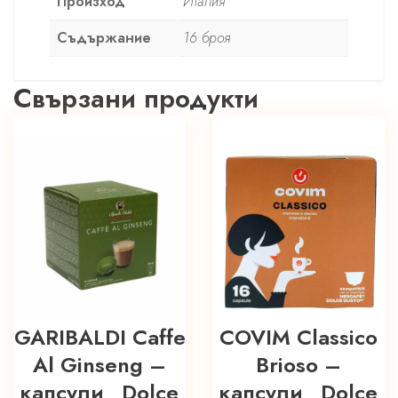
Произход
Италия
Съдържание
16 броя
Свързани продукти
GARIBALDI Caffe
COVIM Classico
Al Ginseng –
Brioso –
капсули „Dolce
капсули „Dolce