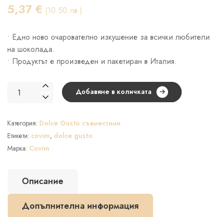
5,37
€
(10.50 лв.)
• Едно ново очарователно изкушение за всички любители
на шоколада.
• Продуктът е произведен и пакетиран в Италия.
количество
Добавяне в количката
за
COVIM
Категория:
Dolce Gusto съвместими
Cioccolata
–
Етикети:
covim
,
dolce gusto
капсули
Марка:
Covim
"Dolce
Gusto"
Описание
16
бр.
Допълнителна информация