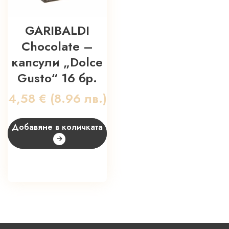
GARIBALDI
Chocolate –
капсули „Dolce
Gusto“ 16 бр.
4,58
€
(8.96 лв.)
Добавяне в количката