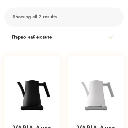
Showing all 2 results
Sorted
by
latest
VARIA Aura
VARIA Aura