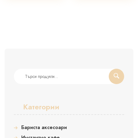
Търсене
за:
Категории
Бариста аксесоари
Инстантно кафе