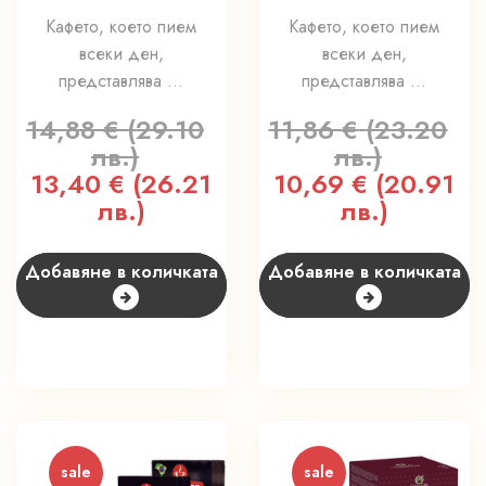
Кафето, което пием
Кафето, което пием
всеки ден,
всеки ден,
представлява ...
представлява ...
14,88
€
(29.10
11,86
€
(23.20
лв.)
лв.)
Original
13,40
€
(26.21
Текущата
Original
10,69
€
(20.91
Т
price
лв.)
цена
price
лв.)
ц
was:
е:
was:
е
14,88 €
13,40 €
11,86 €
1
Добавяне в количката
Добавяне в количката
(29.10
(26.21
(23.20
(
лв.).
лв.).
лв.).
л
sale
sale