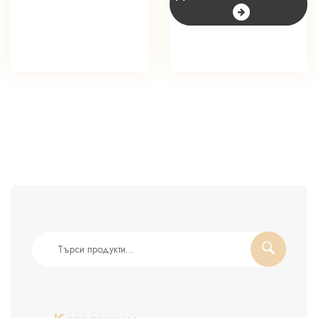
Търсене
за: