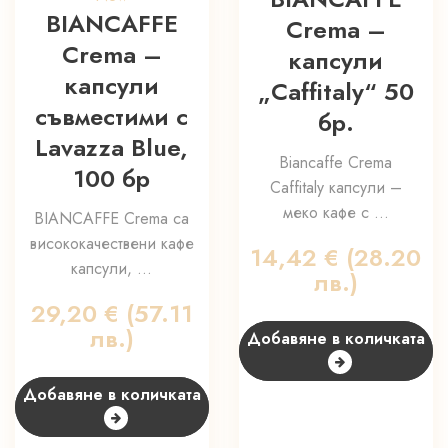
BIANCAFFE
Crema –
Crema –
капсули
капсули
„Caffitaly“ 50
съвместими с
бр.
Lavazza Blue,
Biancaffe Crema
100 бр
Caffitaly капсули –
меко кафе с ...
BIANCAFFE Crema са
висококачествени кафе
14,42
€
(28.20
капсули, ...
лв.)
29,20
€
(57.11
лв.)
Добавяне в количката
Добавяне в количката