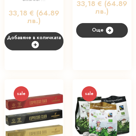
33,18
€
(64.89
лв.)
33,18
€
(64.89
лв.)
Още
Добавяне в количката
sale
sale