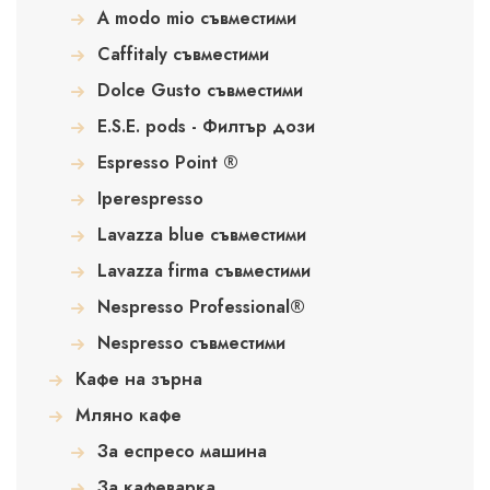
A modo mio съвместими
Caffitaly съвместими
Dolce Gusto съвместими
E.S.E. pods - Филтър дози
Espresso Point ®
Iperespresso
Lavazza blue съвместими
Lavazza firma съвместими
Nespresso Professional®
Nespresso съвместими
Кафе на зърна
Мляно кафе
За еспресо машина
За кафеварка