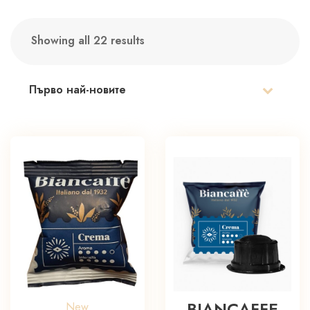
Showing all 22 results
Sorted
by
latest
BIANCAFFE
New