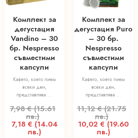
Комплект за
Комплект за
дегустация
дегустация Puro
Vandino – 30
– 30 бр.
бр. Nespresso
Nespresso
съвместими
съвместими
капсули
капсули
Кафето, което пием
Кафето, което пием
всеки ден,
всеки ден,
представлява ...
представлява ...
7,98
€
(15.61
11,12
€
(21.75
лв.)
лв.)
Original
7,18
€
(14.04
Текущата
Original
10,02
€
(19.60
Т
price
лв.)
цена
price
лв.)
ц