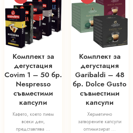
Комплект за
Комплект за
дегустация
дегустация
Covim 1 – 50 бр.
Garibaldi – 48
Nespresso
бр. Dolce Gusto
съвместими
съвместими
капсули
капсули
Кафето, което пием
Херметично
всеки ден,
затворените капсули
представлява ...
оптимизират ...