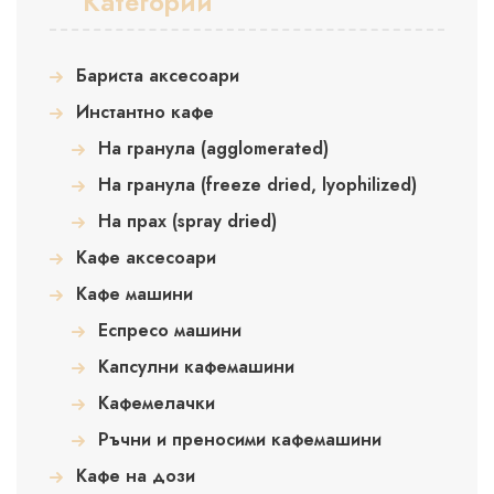
Категории
Бариста аксесоари
Инстантно кафе
На гранула (agglomerated)
На гранула (freeze dried, lyophilized)
На прах (spray dried)
Кафе аксесоари
Кафе машини
Еспресо машини
Капсулни кафемашини
Кафемелачки
Ръчни и преносими кафемашини
Кафе на дози