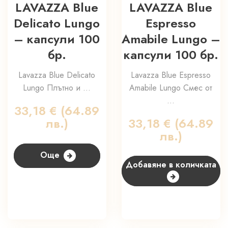
LAVAZZA Blue
LAVAZZA Blue
Delicato Lungo
Espresso
– капсули 100
Amabile Lungo –
бр.
капсули 100 бр.
Lavazza Blue Delicato
Lavazza Blue Espresso
Lungo Плътно и ...
Amabile Lungo Смес от
...
33,18
€
(64.89
лв.)
33,18
€
(64.89
лв.)
Още
Добавяне в количката