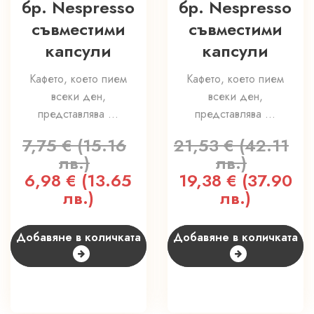
бр. Nespresso
бр. Nespresso
съвместими
съвместими
капсули
капсули
Кафето, което пием
Кафето, което пием
всеки ден,
всеки ден,
представлява ...
представлява ...
7,75
€
(15.16
21,53
€
(42.11
лв.)
лв.)
Original
6,98
€
(13.65
Текущата
Original
19,38
€
(37.90
Т
price
лв.)
цена
price
лв.)
ц
was:
е:
was:
е
7,75 €
6,98 €
21,53 €
1
Добавяне в количката
Добавяне в количката
(15.16
(13.65
(42.11
(
лв.).
лв.).
лв.).
л