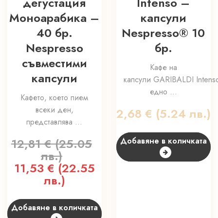
дегустация
Intenso –
Моноарабика –
капсули
40 бр.
Nespresso® 10
Nespresso
бр.
съвместими
Кафе на
капсули
капсули GARIBALDI Intens
едно ...
Кафето, което пием
всеки ден,
2,68
€
(5.24 лв.)
представлява ...
12,81
€
(25.05
Добавяне в количката
лв.)
Original
11,53
€
(22.55
Текущата
price
лв.)
цена
was:
е:
12,81 €
11,53 €
Добавяне в количката
(25.05
(22.55