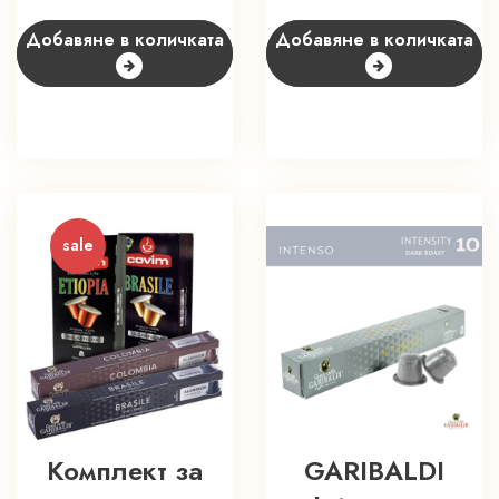
was:
е:
was:
е
7,98 €
7,18 €
11,12 €
1
Добавяне в количката
Добавяне в количката
(15.61
(14.04
(21.75
(
лв.).
лв.).
лв.).
л
sale
Комплект за
GARIBALDI