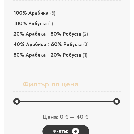
100% Арабика
(5)
100% Робуста
(1)
20% Арабика ; 80% Робуста
(2)
40% Арабика ; 60% Робуста
(3)
80% Арабика ; 20% Робуста
(1)
Филтър по цена
Минимална
Максимална
Цена:
0 €
—
40 €
цена
цена
Филтър