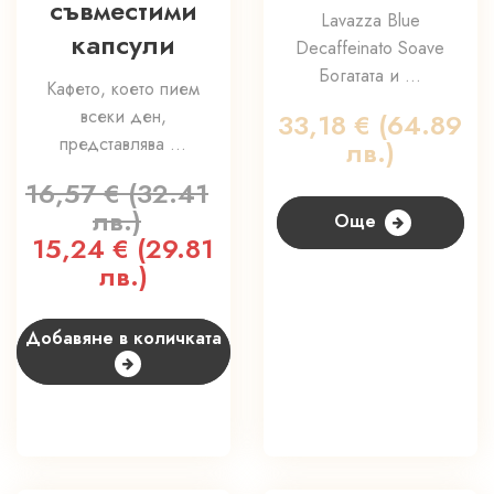
съвместими
Lavazza Blue
капсули
Decaffeinato Soave
Богатата и ...
Кафето, което пием
всеки ден,
33,18
€
(64.89
представлява ...
лв.)
16,57
€
(32.41
лв.)
Още
Original
15,24
€
(29.81
Текущата
price
лв.)
цена
was:
е:
16,57 €
15,24 €
Добавяне в количката
(32.41
(29.81
лв.).
лв.).