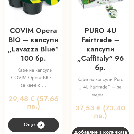
COVIM Opera
PURO 4U
BIO – капсули
Fairtrade –
„Lavazza Blue“
капсули
100 бр.
„Caffitaly“ 96
бр.
• Кафе на капсули
COVIM Opera BIO –
Кафе на капсули Puro
за кафе с ...
„ 4U Fairtrade“ – за
едно ...
29,48
€
(57.66
лв.)
37,53
€
(73.40
лв.)
Още
Добавяне в количката