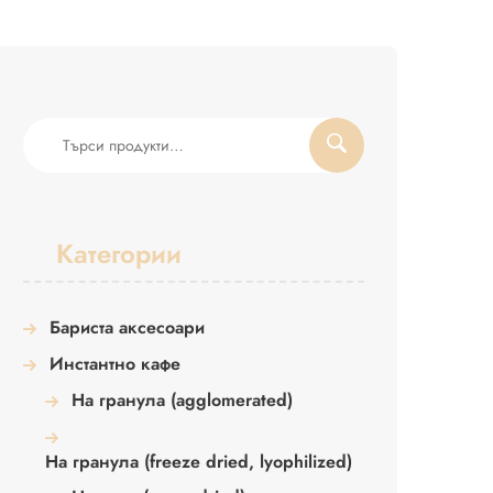
Търсене
за:
Категории
Бариста аксесоари
Инстантно кафе
На гранула (agglomerated)
На гранула (freeze dried, lyophilized)