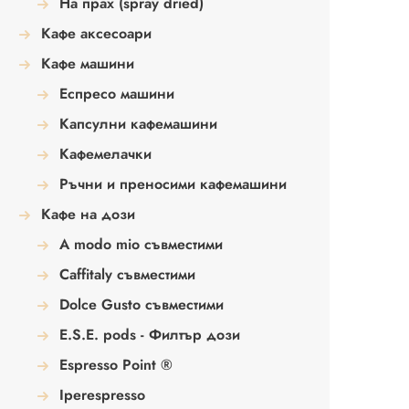
На прах (spray dried)
Кафе аксесоари
Кафе машини
Еспресо машини
Капсулни кафемашини
Кафемелачки
Ръчни и преносими кафемашини
Кафе на дози
A modo mio съвместими
Caffitaly съвместими
Dolce Gusto съвместими
E.S.E. pods - Филтър дози
Espresso Point ®
Iperespresso