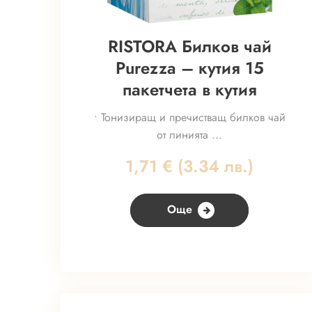
RISTORA Билков чай
Purezza – кутия 15
пакетчета в кутия
• Тонизиращ и пречистващ билков чай
от линията ...
1,71
€
(3.34 лв.)
Още