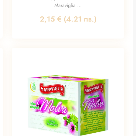
Maraviglia ...
2,15
€
(4.21 лв.)