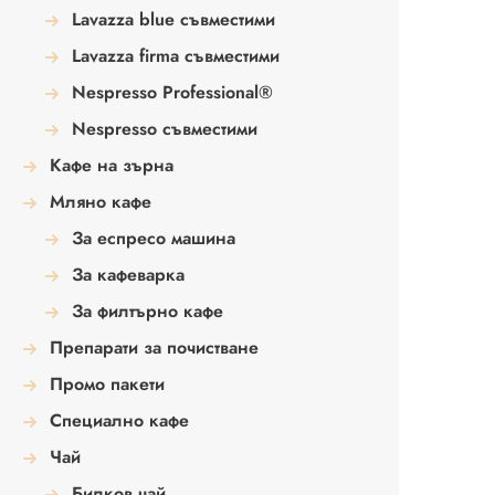
Lavazza blue съвместими
Lavazza firma съвместими
Nespresso Professional®
Nespresso съвместими
Кафе на зърна
Мляно кафе
За еспресо машина
За кафеварка
За филтърно кафе
Препарати за почистване
Промо пакети
Специално кафе
Чай
Билков чай