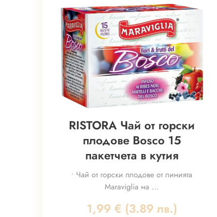
RISTORA Чай от горски
плодове Bosco 15
пакетчета в кутия
• Чай от горски плодове от линията
Maraviglia на ...
1,99
€
(3.89 лв.)