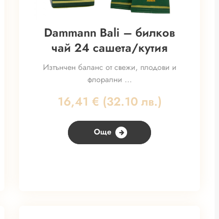
Dammann Bali – билков
чай 24 сашета/кутия
Изтънчен баланс от свежи, плодови и
флорални ...
16,41
€
(32.10 лв.)
Още