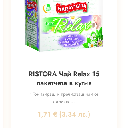
RISTORA Чай Relax 15
пакетчета в кутия
• Тонизиращ и пречистващ чай от
линията ...
1,71
€
(3.34 лв.)