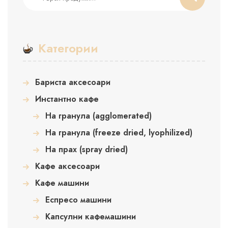
за:
Категории
Бариста аксесоари
Инстантно кафе
На гранула (agglomerated)
На гранула (freeze dried, lyophilized)
На прах (spray dried)
Кафе аксесоари
Кафе машини
Еспресо машини
Капсулни кафемашини