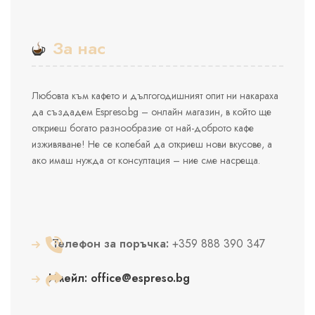
За нас
Любовта към кафето и дългогодишният опит ни накараха
да създадем Espreso.bg – онлайн магазин, в който ще
откриеш богато разнообразие от най-доброто кафе
изживяване! Не се колебай да откриеш нови вкусове, а
ако имаш нужда от консултация – ние сме насреща.
Телефон за поръчка:
+359 888 390 347
Имейл:
office@espreso.bg